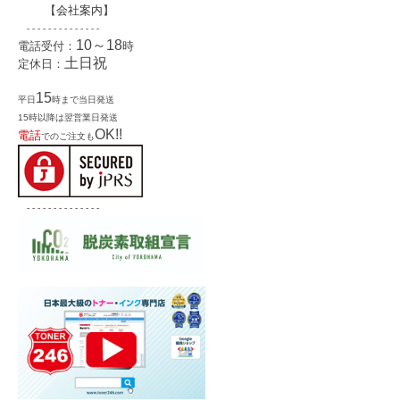
【
会社案内
】
- - - - - - - - - - - - - -
10～18
電話受付：
時
土日祝
定休日：
15
平日
時まで当日発送
15時以降は翌営業日発送
OK!!
電話
でのご注文も
- - - - - - - - - - - - - -