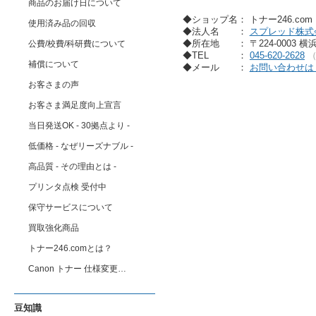
商品のお届け日について
◆ショップ名： トナー246.co
使用済み品の回収
◆法人名
：
スプレッド株式
◆所在地
： 〒224-0003 
公費/校費/科研費について
◆TEL
：
045-620-2628
補償について
◆メール
：
お問い合わせは
お客さまの声
お客さま満足度向上宣言
当日発送OK - 30拠点より -
低価格 - なぜリーズナブル -
高品質 - その理由とは -
プリンタ点検 受付中
保守サービスについて
買取強化商品
トナー246.comとは？
Canon トナー 仕様変更…
豆知識