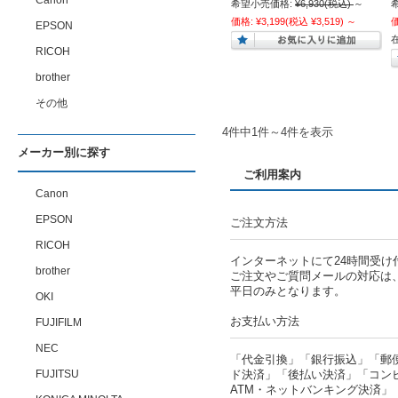
Canon
希望小売価格:
¥6,930
(税込)
～
価格:
¥3,199
(税込 ¥3,519)
～
EPSON
RICOH
brother
その他
4件中1件～4件を表示
メーカー別に探す
ご利用案内
Canon
EPSON
ご注文方法
RICOH
インターネットにて24時間受け
brother
ご注文やご質問メールの対応は
平日のみとなります。
OKI
お支払い方法
FUJIFILM
NEC
「代金引換」「銀行振込」「郵
FUJITSU
ド決済」「後払い決済」「コン
ATM・ネットバンキング決済」