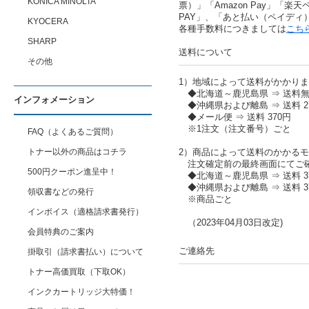
KONICA MINOLTA
票）」「Amazon Pay」「楽天ペ
PAY」、「あと払い（ペイディ
KYOCERA
各種手数料につきましては
こち
SHARP
送料について
その他
1）地域によって送料がかかり
◆北海道～鹿児島県 ⇒ 送料
インフォメーション
◆沖縄県および離島 ⇒ 送料 2,
◆メール便 ⇒ 送料 370円
※1注文（注文番号）ごと
FAQ（よくあるご質問）
トナー以外の商品はコチラ
2）商品によって送料のかかる
注文確定前の最終画面にてご
500円クーポン進呈中！
◆北海道～鹿児島県 ⇒ 送料 37
◆沖縄県および離島 ⇒ 送料 37
領収書などの発行
※商品ごと
インボイス（適格請求書発行）
（2023年04月03日改定)
会員特典のご案内
ご連絡先
掛取引（請求書払い）について
トナー高価買取（下取OK）
インクカートリッジ大特価！