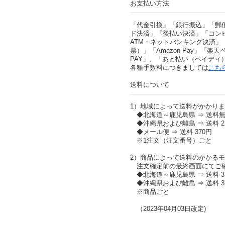
お支払い方法
「代金引換」「銀行振込」「郵
ド決済」「後払い決済」「コン
ATM・ネットバンキング決済」
票）」「Amazon Pay」「楽天ペ
PAY」、「あと払い（ペイディ
各種手数料につきましては
こち
送料について
1）地域によって送料がかかり
◆北海道～鹿児島県 ⇒ 送料
◆沖縄県および離島 ⇒ 送料 2,
◆メール便 ⇒ 送料 370円
※1注文（注文番号）ごと
2）商品によって送料のかかる
注文確定前の最終画面にてご
◆北海道～鹿児島県 ⇒ 送料 37
◆沖縄県および離島 ⇒ 送料 37
※商品ごと
（2023年04月03日改定)