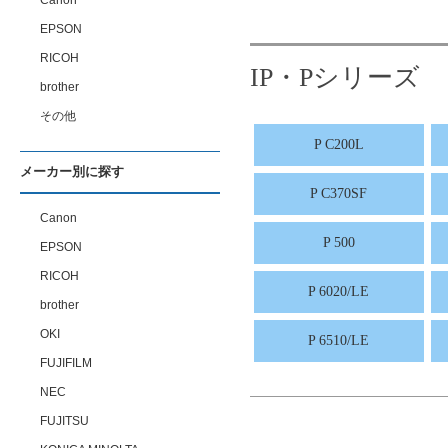
Canon
EPSON
RICOH
IP・Pシリーズ
brother
その他
P C200L
メーカー別に探す
P C370SF
Canon
P 500
EPSON
RICOH
P 6020/LE
brother
OKI
P 6510/LE
FUJIFILM
NEC
FUJITSU