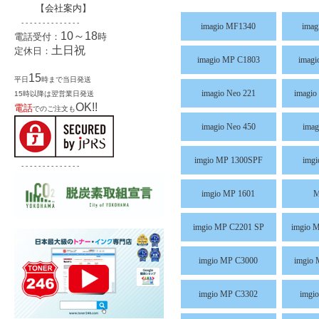
【
会社案内
】
- - - - - - - - - - - - - -
imagio MF1340
ima
10～18
電話受付：
時
土日祝
定休日：
imagio MP C1803
imag
15
平日
時まで当日発送
imagio Neo 221
imagio
15時以降は翌営業日発送
OK!!
電話
でのご注文も
imagio Neo 450
imag
imgio MP 1300SPF
img
- - - - - - - - - - - - - -
imgio MP 1601
M
imgio MP C2201 SP
imgio 
imgio MP C3000
imgio
imgio MP C3302
imgi