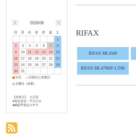
2026/08
RIFAX
日
月
火
水
木
金
土
1
2
3
4
5
6
7
8
9
10
11
12
13
14
15
RIFAX ML4500
16
17
18
19
20
21
22
23
24
25
26
27
28
29
RIFAX ML4700IP-LINK
30
31
■
■
今日
日祝日と休業日
■
土曜日（休業）
【休業日】 土日祝
◆商品発送：平日のみ
◆納品予定はコチラ