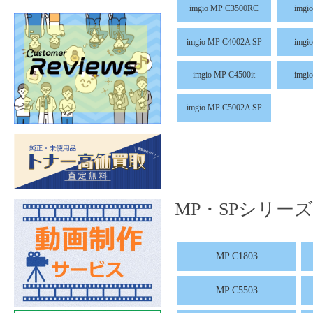
imgio MP C3500RC
imgi
imgio MP C4002A SP
imgi
imgio MP C4500it
imgi
imgio MP C5002A SP
MP・SPシリーズ
MP C1803
MP C5503