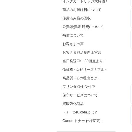
インクカートリッジ大特価！
商品のお届け日について
使用済み品の回収
公費/校費/科研費について
補償について
お客さまの声
お客さま満足度向上宣言
当日発送OK - 30拠点より -
低価格 - なぜリーズナブル -
高品質 - その理由とは -
プリンタ点検 受付中
保守サービスについて
買取強化商品
トナー246.comとは？
Canon トナー 仕様変更…