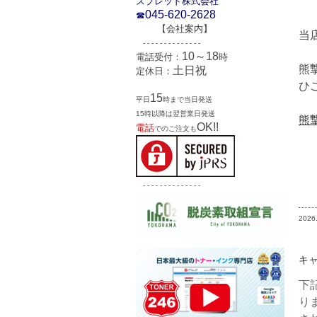
スプレッド株式会社
045-620-2628
☎
【
会社案内
】
当
- - - - - - - - - - - - - -
10～18
電話受付：
時
熊
土日祝
定休日：
ひ
15
平日
時まで当日発送
15時以降は翌営業日発送
熊
OK!!
電話
でのご注文も
- - - - - - - - - - - - - -
2026
キャ
下
り