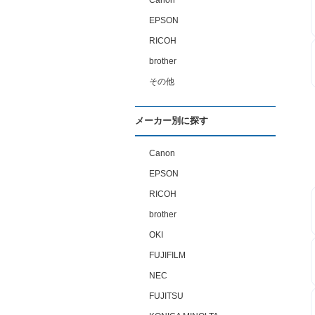
Canon
EPSON
RICOH
brother
その他
メーカー別に探す
Canon
EPSON
RICOH
brother
OKI
FUJIFILM
NEC
FUJITSU