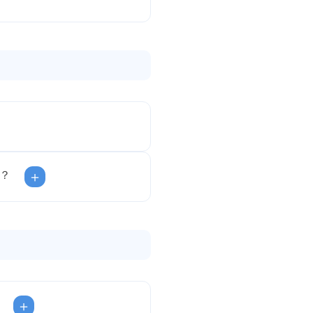
？
＋
＋