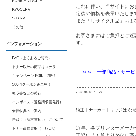
KONICA MINOLTA
これに伴い、当サイトにお
KYOCERA
定後の価格を表示いたしま
SHARP
また「リサイクル品」およ
その他
お客さまにはご負担とご迷
す。
インフォメーション
FAQ（よくあるご質問）
トナー以外の商品はコチラ
≫≫ 一部商品・サービ
キャンペーン POINT 2倍！
500円クーポン進呈中！
2026.06.16
17:29
領収書などの発行
インボイス（適格請求書発行）
純正トナーカートリッジは な
会員特典のご案内
掛取引（請求書払い）について
近年、各プリンターメーカ
トナー高価買取（下取OK）
実際に「以前よりかなり高