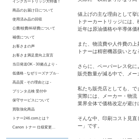
インクカートリッジ大特価！
商品のお届け日について
値上げの主な理由として挙
使用済み品の回収
トナーカートリッジには、
公費/校費/科研費について
近年は原油価格や半導体価
補償について
また、物流費や人件費の上
お客さまの声
トナーは精密機器扱いとな
お客さま満足度向上宣言
当日発送OK - 30拠点より -
さらに、ペーパーレス化に
低価格 - なぜリーズナブル -
販売数量が減る中で、メー
高品質 - その理由とは -
私たち販売店としても、で
プリンタ点検 受付中
実際には、メーカー・物流
保守サービスについて
業界全体で価格改定が避け
買取強化商品
そんな中、印刷コスト見直
トナー246.comとは？
ー」です。
Canon トナー 仕様変更…