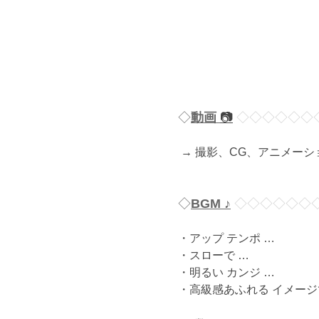
◇
動画
📷
◇◇◇◇◇
◇
→ 撮影、CG、アニメーショ
◇
BGM
♪
◇◇◇◇◇
◇
・アップ テンポ …
・スローで …
・明るい カンジ …
・高級感あふれる イメージ