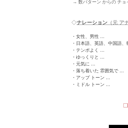
→ 数パターン からの チョ
◇
ナレーション
（元 ア
・女性、男性 …
・日本語、英語、中国語、
・テンポよく …
・ゆっくりと …
・元気に …
・落ち着いた 雰囲気で …
・アップ トーン …
・ミドル トーン …