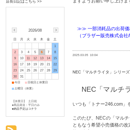
ますようお願い申し上げま
店長日記はこちら >>
≫≫ 一部消耗品の出荷
2026/08
（ブラザー販売株式会社/bro
日
月
火
水
木
金
土
1
2
3
4
5
6
7
8
2025.03.05
10:04
9
10
11
12
13
14
15
16
17
18
19
20
21
22
23
24
25
26
27
28
29
NEC「マルチライタ」シリーズ
30
31
■
■
今日
日祝日と休業日
NEC「マルチ
■
土曜日（休業）
【休業日】 土日祝
いつも「トナー246.co
◆商品発送：平日のみ
◆納品予定はコチラ
このたび、NECの「マル
ともなう希望小売価格の改