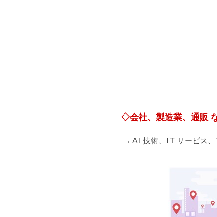
◇
会社、製造業、通販 
→ A I 技術、I T サ