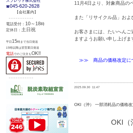
スプレッド株式会社
11月4日より、対象商品
045-620-2628
☎
【
会社案内
】
また「リサイクル品」およ
- - - - - - - - - - - - - -
10～18
電話受付：
時
土日祝
定休日：
お客さまには、たいへんご
ますようお願い申し上げま
15
平日
時まで当日発送
15時以降は翌営業日発送
OK!!
電話
でのご注文も
≫≫ 商品の価格改定に
- - - - - - - - - - - - - -
2025.09.30
11:47
OKI（沖） 一部消耗品の価格
OKI