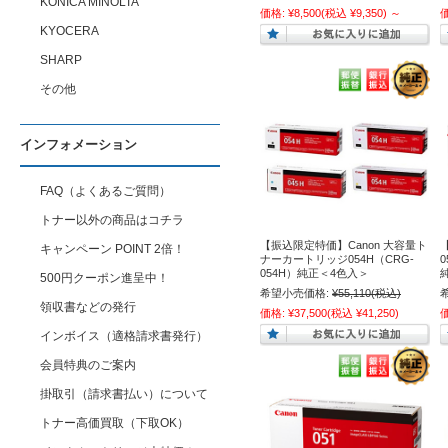
KONICA MINOLTA
価格:
¥8,500
(税込 ¥9,350)
～
KYOCERA
SHARP
その他
インフォメーション
FAQ（よくあるご質問）
トナー以外の商品はコチラ
【振込限定特価】Canon 大容量ト
キャンペーン POINT 2倍！
ナーカートリッジ054H（CRG-
054H）純正＜4色入＞
500円クーポン進呈中！
希望小売価格:
¥55,110
(税込)
領収書などの発行
価格:
¥37,500
(税込 ¥41,250)
インボイス（適格請求書発行）
会員特典のご案内
掛取引（請求書払い）について
トナー高価買取（下取OK）