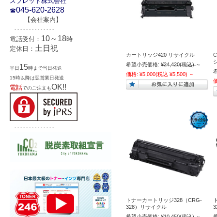
スプレッド株式会社
045-620-2628
☎
【
会社案内
】
- - - - - - - - - - - - - -
10～18
電話受付：
時
土日祝
定休日：
カートリッジ420 リサイクル
希望小売価格:
¥24,420
(税込)
～
15
平日
時まで当日発送
価格:
¥5,000
(税込 ¥5,500)
～
15時以降は翌営業日発送
OK!!
電話
でのご注文も
- - - - - - - - - - - - - -
トナーカートリッジ328（CRG-
328）リサイクル
希望小売価格:
¥10,450
(税込)
～