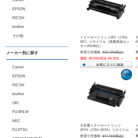
Canon
EPSON
RICOH
brother
その他
トナーカートリッジ057（CRG-
057）リサイクル（残量検知セン
サー/ROM付）
希望小売価格:
¥16,720
(税込)
メーカー別に探す
価格:
¥8,500
(税込 ¥9,350)
～
Canon
EPSON
RICOH
brother
OKI
FUJIFILM
NEC
大容量トナーカートリッジ
FUJITSU
057H（CRG-057H）リサイクル
希望小売価格:
¥47,410
(税込)