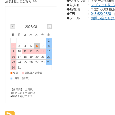
◆ショップ名： トナー246.co
店長日記はこちら >>
◆法人名
：
スプレッド株式
◆所在地
： 〒224-0003 
◆TEL
：
045-620-2628
◆メール
：
お問い合わせは
2026/08
日
月
火
水
木
金
土
1
2
3
4
5
6
7
8
9
10
11
12
13
14
15
16
17
18
19
20
21
22
23
24
25
26
27
28
29
30
31
■
■
今日
日祝日と休業日
■
土曜日（休業）
【休業日】 土日祝
◆商品発送：平日のみ
◆納品予定はコチラ