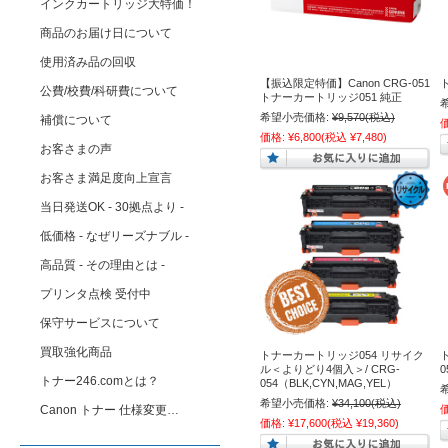
インクカートリッジ大特価！
商品のお届け日について
使用済み品の回収
【振込限定特価】Canon CRG-051
公費/校費/科研費について
トナーカートリッジ051 純正
希望小売価格:
¥9,570
(税込)
補償について
価格:
¥6,800
(税込 ¥7,480)
お客さまの声
お客さま満足度向上宣言
当日発送OK - 30拠点より -
低価格 - なぜリーズナブル -
高品質 - その理由とは -
プリンタ点検 受付中
保守サービスについて
買取強化商品
トナーカートリッジ054 リサイク
ル＜よりどり4個入＞/ CRG-
トナー246.comとは？
054（BLK,CYN,MAG,YEL）
希望小売価格:
¥34,100
(税込)
Canon トナー 仕様変更…
価格:
¥17,600
(税込 ¥19,360)