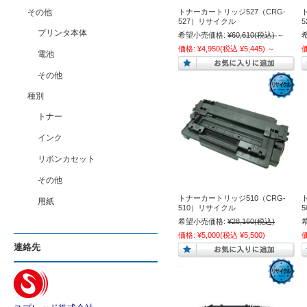
その他
トナーカートリッジ527（CRG-
527）リサイクル
プリンタ本体
希望小売価格:
¥60,610
(税込)
～
価格:
¥4,950
(税込 ¥5,445)
～
電池
その他
種別
トナー
インク
リボンカセット
その他
トナーカートリッジ510（CRG-
用紙
510）リサイクル
希望小売価格:
¥28,160
(税込)
価格:
¥5,000
(税込 ¥5,500)
連絡先