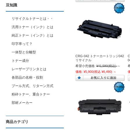
豆知識
リサイクルトナーとは・・
汎用トナー（インク）とは
純正トナー（インク）とは
印字率って？
一体型と分離型
CRG-042 トナーカートリッジ042
リサイクル
トナー成分
希望小売価格:
¥41,580
(税込)
～
レーザープリンタとは
価格:
¥5,900
(税込 ¥6,490)
～
各部品の名称・役割
プール方式、リターン方式
粉砕トナー、重合トナー
部材メーカー
商品カテゴリ