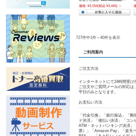
価格:
¥3,150
(税込 ¥3,465)
～
727件中1件～40件を表示
ご利用案内
ご注文方法
インターネットにて24時間受け
ご注文やご質問メールの対応は
平日のみとなります。
お支払い方法
「代金引換」「銀行振込」「郵
ド決済」「後払い決済」「コン
ATM・ネットバンキング決済」
票）」「Amazon Pay」「楽天ペ
PAY」、「あと払い（ペイディ