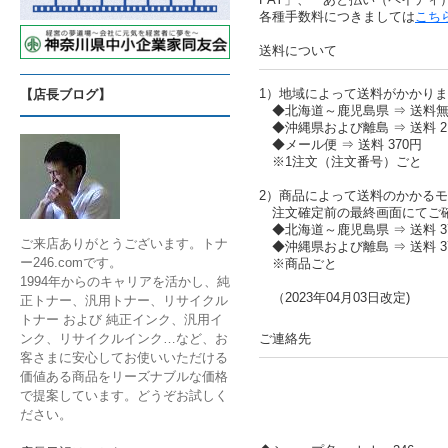
各種手数料につきましては
こち
送料について
1）地域によって送料がかかり
【店長ブログ】
◆北海道～鹿児島県 ⇒ 送料
◆沖縄県および離島 ⇒ 送料 2,
◆メール便 ⇒ 送料 370円
※1注文（注文番号）ごと
2）商品によって送料のかかる
注文確定前の最終画面にてご
◆北海道～鹿児島県 ⇒ 送料 37
ご来店ありがとうございます。トナ
◆沖縄県および離島 ⇒ 送料 37
ー246.comです。
※商品ごと
1994年からのキャリアを活かし、純
（2023年04月03日改定)
正トナー、汎用トナー、リサイクル
トナー および 純正インク、汎用イ
ご連絡先
ンク、リサイクルインク…など、お
客さまに安心してお使いいただける
価値ある商品をリーズナブルな価格
で提案しています。どうぞお試しく
ださい。