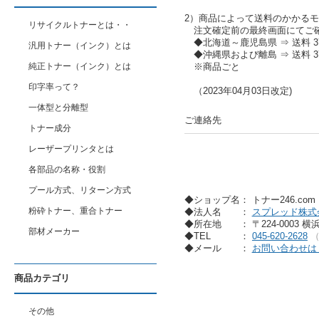
2）商品によって送料のかかる
リサイクルトナーとは・・
注文確定前の最終画面にてご
◆北海道～鹿児島県 ⇒ 送料 37
汎用トナー（インク）とは
◆沖縄県および離島 ⇒ 送料 37
純正トナー（インク）とは
※商品ごと
印字率って？
（2023年04月03日改定)
一体型と分離型
ご連絡先
トナー成分
レーザープリンタとは
各部品の名称・役割
プール方式、リターン方式
◆ショップ名： トナー246.co
粉砕トナー、重合トナー
◆法人名
：
スプレッド株式
◆所在地
： 〒224-0003 
部材メーカー
◆TEL
：
045-620-2628
◆メール
：
お問い合わせは
商品カテゴリ
その他