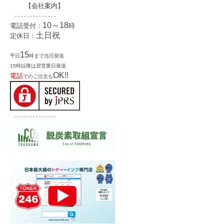
【
会社案内
】
- - - - - - - - - - - - - -
10～18
電話受付：
時
土日祝
定休日：
15
平日
時まで当日発送
15時以降は翌営業日発送
OK!!
電話
でのご注文も
- - - - - - - - - - - - - -