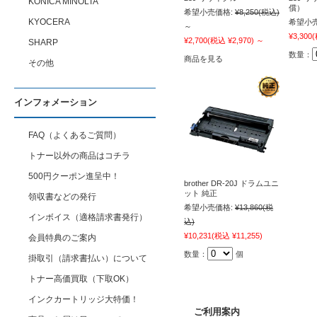
KONICA MINOLTA
償）
希望小売価格:
¥8,250
(税込)
KYOCERA
希望小売
～
¥3,300
(
¥2,700
(税込 ¥2,970)
～
SHARP
数量：
商品を見る
その他
インフォメーション
FAQ（よくあるご質問）
トナー以外の商品はコチラ
500円クーポン進呈中！
brother DR-20J ドラムユニ
ット 純正
領収書などの発行
希望小売価格:
¥13,860
(税
インボイス（適格請求書発行）
込)
¥10,231
(税込 ¥11,255)
会員特典のご案内
数量：
個
掛取引（請求書払い）について
トナー高価買取（下取OK）
インクカートリッジ大特価！
ご利用案内