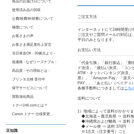
商品のお届け日について
使用済み品の回収
ご注文方法
公費/校費/科研費について
補償について
インターネットにて24時間受け
ご注文やご質問メールの対応は
お客さまの声
平日のみとなります。
お客さま満足度向上宣言
お支払い方法
当日発送OK - 30拠点より -
低価格 - なぜリーズナブル -
「代金引換」「銀行振込」「郵
ド決済」「後払い決済」「コン
高品質 - その理由とは -
ATM・ネットバンキング決済」
票）」「Amazon Pay」「楽天ペ
プリンタ点検 受付中
PAY」、「あと払い（ペイディ
保守サービスについて
各種手数料につきましては
こち
買取強化商品
送料について
トナー246.comとは？
1）地域によって送料がかかり
Canon トナー 仕様変更…
◆北海道～鹿児島県 ⇒ 送料
◆沖縄県および離島 ⇒ 送料 2,
◆メール便 ⇒ 送料 370円
豆知識
※1注文（注文番号）ごと