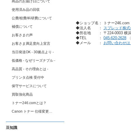
商品のお届け日について
使用済み品の回収
公費/校費/科研費について
◆ショップ名： トナー246.co
補償について
◆法人名
：
スプレッド株式
◆所在地
： 〒224-0003 
お客さまの声
◆TEL
：
045-620-2628
◆メール
：
お問い合わせは
お客さま満足度向上宣言
当日発送OK - 30拠点より -
低価格 - なぜリーズナブル -
高品質 - その理由とは -
プリンタ点検 受付中
保守サービスについて
買取強化商品
トナー246.comとは？
Canon トナー 仕様変更…
豆知識