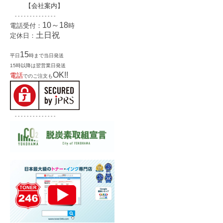
【
会社案内
】
- - - - - - - - - - - - - -
10～18
電話受付：
時
土日祝
定休日：
15
平日
時まで当日発送
15時以降は翌営業日発送
OK!!
電話
でのご注文も
- - - - - - - - - - - - - -