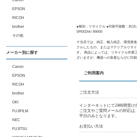
Canon
EPSON
RICOH
brother
●種別：リサイクル ●印刷可能数：約15,
SPEEDIA / B9000
その他
※当店では、純正、輸入純正、環境推進
クルしたもの、またはマテリアルリサイ
メーカー別に探す
す。 商品によっては、リサイクル作業
ざいますが、機器への装着ならびに印刷
Canon
ご利用案内
EPSON
RICOH
ご注文方法
brother
OKI
インターネットにて24時間受け
ご注文やご質問メールの対応は
FUJIFILM
平日のみとなります。
NEC
お支払い方法
FUJITSU