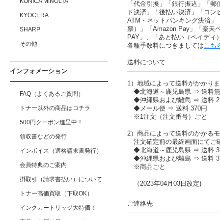
KONICA MINOLTA
「代金引換」「銀行振込」「郵
ド決済」「後払い決済」「コン
KYOCERA
ATM・ネットバンキング決済」
票）」「Amazon Pay」「楽天ペ
SHARP
PAY」、「あと払い（ペイディ
その他
各種手数料につきましては
こち
送料について
インフォメーション
1）地域によって送料がかかり
◆北海道～鹿児島県 ⇒ 送料
FAQ（よくあるご質問）
◆沖縄県および離島 ⇒ 送料 2,
トナー以外の商品はコチラ
◆メール便 ⇒ 送料 370円
※1注文（注文番号）ごと
500円クーポン進呈中！
2）商品によって送料のかかる
領収書などの発行
注文確定前の最終画面にてご
◆北海道～鹿児島県 ⇒ 送料 37
インボイス（適格請求書発行）
◆沖縄県および離島 ⇒ 送料 37
会員特典のご案内
※商品ごと
掛取引（請求書払い）について
（2023年04月03日改定)
トナー高価買取（下取OK）
ご連絡先
インクカートリッジ大特価！