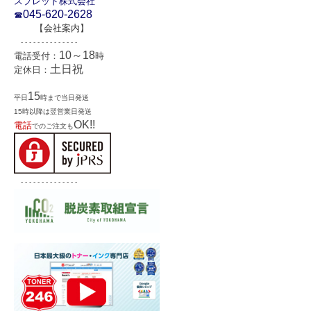
スプレッド株式会社
045-620-2628
☎
【
会社案内
】
- - - - - - - - - - - - - -
10～18
電話受付：
時
土日祝
定休日：
15
平日
時まで当日発送
15時以降は翌営業日発送
OK!!
電話
でのご注文も
- - - - - - - - - - - - - -