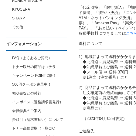
KONICA MINOLTA
「代金引換」「銀行振込」「郵
KYOCERA
ド決済」「後払い決済」「コン
ATM・ネットバンキング決済」
SHARP
票）」「Amazon Pay」「楽天ペ
その他
PAY」、「あと払い（ペイディ
各種手数料につきましては
こち
送料について
インフォメーション
1）地域によって送料がかかり
FAQ（よくあるご質問）
◆北海道～鹿児島県 ⇒ 送料
トナー以外の商品はコチラ
◆沖縄県および離島 ⇒ 送料 2,
◆メール便 ⇒ 送料 370円
キャンペーン POINT 2倍！
※1注文（注文番号）ごと
500円クーポン進呈中！
2）商品によって送料のかかる
注文確定前の最終画面にてご
領収書などの発行
◆北海道～鹿児島県 ⇒ 送料 37
インボイス（適格請求書発行）
◆沖縄県および離島 ⇒ 送料 37
※商品ごと
会員特典のご案内
（2023年04月03日改定)
掛取引（請求書払い）について
トナー高価買取（下取OK）
ご連絡先