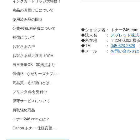
インクカートリッジ大特価！
商品のお届け日について
使用済み品の回収
公費/校費/科研費について
◆ショップ名： トナー246.co
◆法人名
：
スプレッド株式
補償について
◆所在地
： 〒224-0003 
◆TEL
：
045-620-2628
お客さまの声
◆メール
：
お問い合わせは
お客さま満足度向上宣言
当日発送OK - 30拠点より -
低価格 - なぜリーズナブル -
高品質 - その理由とは -
プリンタ点検 受付中
保守サービスについて
買取強化商品
トナー246.comとは？
Canon トナー 仕様変更…