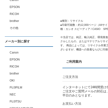
Canon
EPSON
RICOH
brother
●種別：リサイクル
●印刷可能数：約12,000ページ（A4サイズ
その他
種：カシオ スピーディア / CASIO SPEEDI
※当店では、純正、輸入純正、環境推進
メーカー別に探す
クルしたもの、またはマテリアルリサイ
す。 商品によっては、リサイクル作業
ざいますが、機器への装着ならびに印刷
Canon
EPSON
ご利用案内
RICOH
brother
ご注文方法
OKI
インターネットにて24時間受け
FUJIFILM
ご注文やご質問メールの対応は
NEC
平日のみとなります。
FUJITSU
お支払い方法