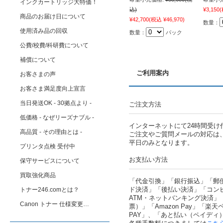
インクカートリッジ大特価！
込)
¥3,150
(
商品のお届け日について
¥42,700
(税込 ¥46,970)
数量：
使用済み品の回収
数量：
パック
公費/校費/科研費について
補償について
ご利用案内
お客さまの声
お客さま満足度向上宣言
当日発送OK - 30拠点より -
ご注文方法
低価格 - なぜリーズナブル -
インターネットにて24時間受け
高品質 - その理由とは -
ご注文やご質問メールの対応は
平日のみとなります。
プリンタ点検 受付中
お支払い方法
保守サービスについて
買取強化商品
「代金引換」「銀行振込」「郵
ド決済」「後払い決済」「コン
トナー246.comとは？
ATM・ネットバンキング決済」
Canon トナー 仕様変更…
票）」「Amazon Pay」「楽天ペ
PAY」、「あと払い（ペイディ