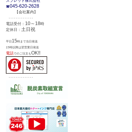
スプレッド株式会社
045-620-2628
☎
【
会社案内
】
- - - - - - - - - - - - - -
10～18
電話受付：
時
土日祝
定休日：
15
平日
時まで当日発送
15時以降は翌営業日発送
OK!!
電話
でのご注文も
- - - - - - - - - - - - - -