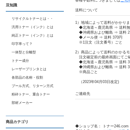
各種手数料につきましては
こち
豆知識
送料について
リサイクルトナーとは・・
1）地域によって送料がかかり
汎用トナー（インク）とは
◆北海道～鹿児島県 ⇒ 送料
◆沖縄県および離島 ⇒ 送料 2,
純正トナー（インク）とは
◆メール便 ⇒ 送料 370円
※1注文（注文番号）ごと
印字率って？
2）商品によって送料のかかる
一体型と分離型
注文確定前の最終画面にてご
トナー成分
◆北海道～鹿児島県 ⇒ 送料 37
◆沖縄県および離島 ⇒ 送料 37
レーザープリンタとは
※商品ごと
各部品の名称・役割
（2023年04月03日改定)
プール方式、リターン方式
ご連絡先
粉砕トナー、重合トナー
部材メーカー
商品カテゴリ
◆ショップ名： トナー246.co