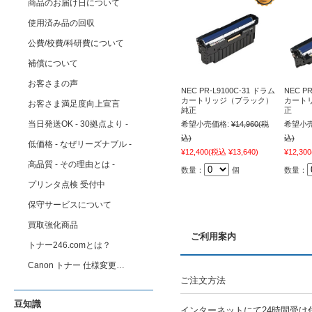
商品のお届け日について
使用済み品の回収
公費/校費/科研費について
補償について
お客さまの声
NEC PR-L9100C-31 ドラム
NEC P
カートリッジ（ブラック）
カート
お客さま満足度向上宣言
純正
正
当日発送OK - 30拠点より -
希望小売価格:
¥14,960
(税
希望小売
込)
込)
低価格 - なぜリーズナブル -
¥12,400
(税込 ¥13,640)
¥12,300
高品質 - その理由とは -
数量：
個
数量：
プリンタ点検 受付中
保守サービスについて
買取強化商品
ご利用案内
トナー246.comとは？
Canon トナー 仕様変更…
ご注文方法
豆知識
インターネットにて24時間受け