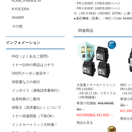
KONICA MINOLTA
・PR-L9160C-17/約9,000ページ
・PR-L9160C-16/約9,000ページ
KYOCERA
※（JIS X 6932（ISO/IEC 19
SHARP
●適応機種（型番）：NEC / Color MultiW
その他
関連商品
インフォメーション
FAQ（よくあるご質問）
トナー以外の商品はコチラ
500円クーポン進呈中！
領収書などの発行
大容量トナーカートリッジ
NEC 
PR-L9160C-
PR-L91
インボイス（適格請求書発行）
（19,18,17,16）リサイクル
（14,13
（2年間補償）
会員特典のご案内
希望小売
希望小売価格:
¥28,380
(税
込)
～
掛取引（請求書払い）について
込)
～
¥17,100
¥10,500
(税込 ¥11,550)
～
トナー高価買取（下取OK）
商品を
商品を見る
インクカートリッジ大特価！