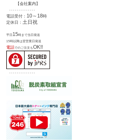
【
会社案内
】
- - - - - - - - - - - - - -
10～18
電話受付：
時
土日祝
定休日：
15
平日
時まで当日発送
15時以降は翌営業日発送
OK!!
電話
でのご注文も
- - - - - - - - - - - - - -