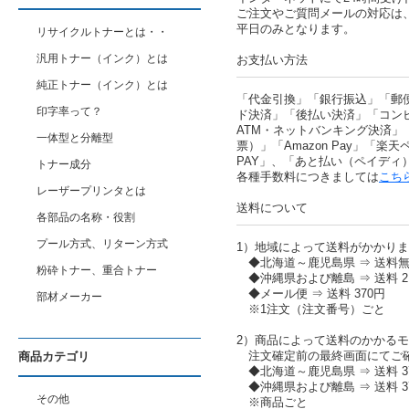
ご注文やご質問メールの対応は
平日のみとなります。
リサイクルトナーとは・・
汎用トナー（インク）とは
お支払い方法
純正トナー（インク）とは
「代金引換」「銀行振込」「郵
印字率って？
ド決済」「後払い決済」「コン
ATM・ネットバンキング決済」
一体型と分離型
票）」「Amazon Pay」「楽天ペ
PAY」、「あと払い（ペイディ
トナー成分
各種手数料につきましては
こち
レーザープリンタとは
送料について
各部品の名称・役割
プール方式、リターン方式
1）地域によって送料がかかり
◆北海道～鹿児島県 ⇒ 送料
粉砕トナー、重合トナー
◆沖縄県および離島 ⇒ 送料 2,
◆メール便 ⇒ 送料 370円
部材メーカー
※1注文（注文番号）ごと
2）商品によって送料のかかる
注文確定前の最終画面にてご
商品カテゴリ
◆北海道～鹿児島県 ⇒ 送料 37
◆沖縄県および離島 ⇒ 送料 37
その他
※商品ごと