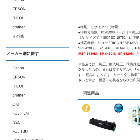
Canon
EPSON
RICOH
brother
●種別：リサイクル（増量）
●印刷可能数：約20,000ページ（※純正品
その他
〔A4サイズで「ISO/IEC 1975
●適応機種：リコー / RICOH / SP 6450、S
SP 6420LE、SP 6410、SP 6410LE、P 
メーカー別に探す
※SP 6440M、SP 6430M、SP 6420M
※当店では、純正、輸入純正、環境推進
Canon
クルしたもの、またはマテリアルリサイ
す。 商品によっては、リサイクル作業
EPSON
ざいますが、機器への装着ならびに印刷
RICOH
関連商品
brother
OKI
FUJIFILM
NEC
FUJITSU