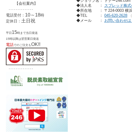
◆ショップ名： トナー246.co
【
会社案内
】
◆法人名
：
スプレッド株式
- - - - - - - - - - - - - -
◆所在地
： 〒224-0003 
10～18
電話受付：
時
◆TEL
：
045-620-2628
◆メール
：
お問い合わせは
土日祝
定休日：
15
平日
時まで当日発送
15時以降は翌営業日発送
OK!!
電話
でのご注文も
- - - - - - - - - - - - - -