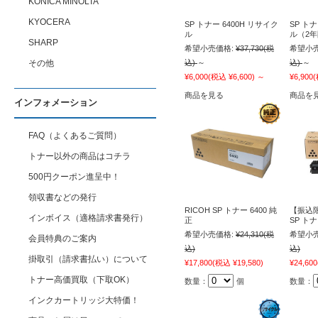
KONICA MINOLTA
KYOCERA
SP トナー 6400H リサイク
SP トナ
ル
ル（2
SHARP
希望小売価格:
¥37,730
(税
希望小売
その他
込)
～
込)
～
¥6,000
(税込 ¥6,600)
～
¥6,900
(
商品を見る
商品を
インフォメーション
FAQ（よくあるご質問）
トナー以外の商品はコチラ
500円クーポン進呈中！
領収書などの発行
RICOH SP トナー 6400 純
【振込限
インボイス（適格請求書発行）
正
SP トナ
希望小売価格:
¥24,310
(税
希望小売
会員特典のご案内
込)
込)
掛取引（請求書払い）について
¥17,800
(税込 ¥19,580)
¥24,600
トナー高価買取（下取OK）
数量：
個
数量：
インクカートリッジ大特価！