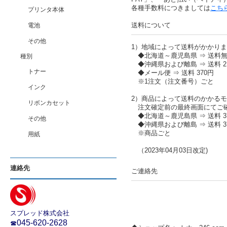
各種手数料につきましては
こち
プリンタ本体
送料について
電池
その他
1）地域によって送料がかかり
◆北海道～鹿児島県 ⇒ 送料
種別
◆沖縄県および離島 ⇒ 送料 2,
トナー
◆メール便 ⇒ 送料 370円
※1注文（注文番号）ごと
インク
2）商品によって送料のかかる
リボンカセット
注文確定前の最終画面にてご
◆北海道～鹿児島県 ⇒ 送料 37
その他
◆沖縄県および離島 ⇒ 送料 37
※商品ごと
用紙
（2023年04月03日改定)
連絡先
ご連絡先
スプレッド株式会社
045-620-2628
☎