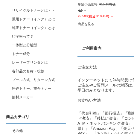
希望小売価格:
¥15,180
(税
リサイクルトナーとは・・
込)
～
¥9,500
(税込 ¥10,450)
～
汎用トナー（インク）とは
商品を見る
純正トナー（インク）とは
印字率って？
一体型と分離型
ご利用案内
トナー成分
レーザープリンタとは
ご注文方法
各部品の名称・役割
プール方式、リターン方式
インターネットにて24時間受け
ご注文やご質問メールの対応は
粉砕トナー、重合トナー
平日のみとなります。
部材メーカー
お支払い方法
「代金引換」「銀行振込」「郵
商品カテゴリ
ド決済」「後払い決済」「コン
ATM・ネットバンキング決済」
票）」「Amazon Pay」「楽天ペ
その他
PAY」、「あと払い（ペイディ