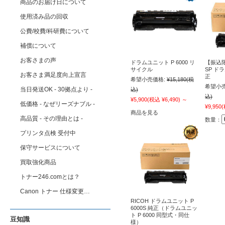
商品のお届け日について
使用済み品の回収
公費/校費/科研費について
補償について
お客さまの声
ドラムユニット P 6000 リ
【振込限
サイクル
SP ドラ
お客さま満足度向上宣言
正
希望小売価格:
¥15,180
(税
希望小売
当日発送OK - 30拠点より -
込)
込)
¥5,900
(税込 ¥6,490)
～
低価格 - なぜリーズナブル -
¥9,950
(
商品を見る
高品質 - その理由とは -
数量：
プリンタ点検 受付中
保守サービスについて
買取強化商品
トナー246.comとは？
Canon トナー 仕様変更…
RICOH ドラムユニット P
6000S 純正（ドラムユニッ
ト P 6000 同型式・同仕
豆知識
様）