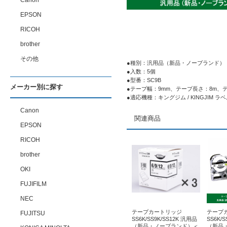
Canon
EPSON
RICOH
brother
その他
●種別：汎用品（新品・ノーブランド）
●入数：5個
●型番：SC9B
メーカー別に探す
●テープ幅：9mm、テープ長さ：8m、
●適応機種：キングジム / KINGJIM
Canon
関連商品
EPSON
RICOH
brother
OKI
FUJIFILM
NEC
テープカートリッジ
テープ
FUJITSU
SS6K/SS9K/SS12K 汎用品
SS6K/
（新品・ノーブランド）＜
（新品