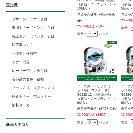
ベル ST9K 9mm幅 汎用品
ル SS1
（新品・ノーブランド）＜
（新品
豆知識
10個入＞
5個入＞
希望小売価格:
¥11,550
(税
希望小売
リサイクルトナーとは・・
込)
¥3,200
(
¥5,500
(税込 ¥6,050)
汎用トナー（インク）とは
数量：
数量：
パック
純正トナー（インク）とは
印字率って？
一体型と分離型
トナー成分
レーザープリンタとは
各部品の名称・役割
テープカートリッジ カラー
テープ
プール方式、リターン方式
ラベル(パステル：青）
ラベル
SC12B 12mm幅 汎用品
SC12G
粉砕トナー、重合トナー
（新品・ノーブランド）＜
（新品
5個入＞
5個入＞
部材メーカー
希望小売価格:
¥5,775
(税込)
希望小売
¥3,200
(税込 ¥3,520)
¥3,200
(
数量：
パック
数量：
商品カテゴリ