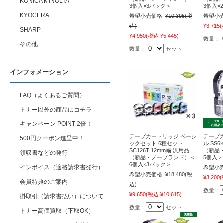
KONICA MINOLTA
3個入×3パック＞
3個入×
KYOCERA
希望小売価格:
¥10,395
(税
希望小売
込)
¥3,715
(
SHARP
¥4,950
(税込 ¥5,445)
数量：
その他
数量：
セット
インフォメーション
FAQ（よくあるご質問）
トナー以外の商品はコチラ
キャンペーン POINT 2倍！
テープカートリッジ ベーシ
テープ
500円クーポン進呈中！
ックセット 6種セット
ル SS6
SC126T 12mm幅 汎用品
（新品
領収書などの発行
（新品・ノーブランド）＜
5個入＞
6個入×3パック＞
インボイス（適格請求書発行）
希望小売
希望小売価格:
¥18,480
(税
¥3,200
(
会員特典のご案内
込)
数量：
¥9,650
(税込 ¥10,615)
掛取引（請求書払い）について
数量：
セット
トナー高価買取（下取OK）