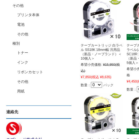
その他
プリンタ本体
電池
その他
種別
テープカートリッジ 白ラベ
テープ
ル SS18K 18mm幅 汎用品
ラベル
トナー
（新品・ノーブランド）＜
SC18R
10個入＞
（新品
インク
5個入＞
希望小売価格:
¥15,950
(税
希望小売
込)
リボンカセット
格
¥7,850
(税込 ¥8,635)
その他
¥4,450
(
数量：
パック
数量：
用紙
連絡先