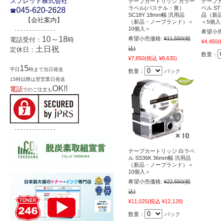
スプレッド株式会社
テープカートリッジ カラー
テープ
ラベル(パステル：黄）
ベル ST
045-620-2628
☎
SC18Y 18mm幅 汎用品
品（新
【
会社案内
】
（新品・ノーブランド）＜
＜5個入
10個入＞
- - - - - - - - - - - - - -
希望小売
10～18
希望小売価格:
¥11,550
(税
電話受付：
時
¥4,450
(
土日祝
込)
定休日：
数量：
¥7,850
(税込 ¥8,635)
15
平日
時まで当日発送
数量：
パック
15時以降は翌営業日発送
OK!!
電話
でのご注文も
- - - - - - - - - - - - - -
テープカートリッジ 白ラベ
ル SS36K 36mm幅 汎用品
（新品・ノーブランド）＜
10個入＞
希望小売価格:
¥22,550
(税
込)
¥11,025
(税込 ¥12,128)
数量：
パック