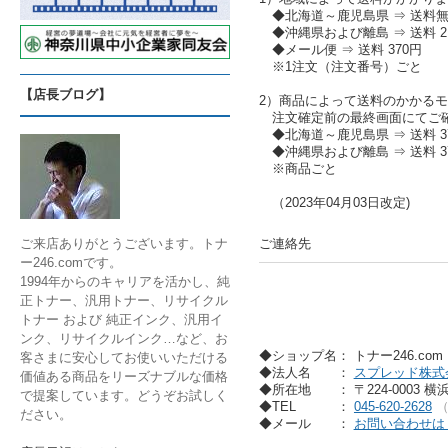
◆北海道～鹿児島県 ⇒ 送料
◆沖縄県および離島 ⇒ 送料 2,
◆メール便 ⇒ 送料 370円
※1注文（注文番号）ごと
【店長ブログ】
2）商品によって送料のかかる
注文確定前の最終画面にてご
◆北海道～鹿児島県 ⇒ 送料 37
◆沖縄県および離島 ⇒ 送料 37
※商品ごと
（2023年04月03日改定)
ご連絡先
ご来店ありがとうございます。トナ
ー246.comです。
1994年からのキャリアを活かし、純
正トナー、汎用トナー、リサイクル
トナー および 純正インク、汎用イ
ンク、リサイクルインク…など、お
◆ショップ名： トナー246.co
客さまに安心してお使いいただける
◆法人名
：
スプレッド株式
価値ある商品をリーズナブルな価格
◆所在地
： 〒224-0003 
で提案しています。どうぞお試しく
◆TEL
：
045-620-2628
ださい。
◆メール
：
お問い合わせは