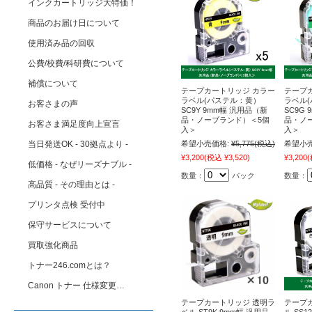
インクカートリッジ大特価！
商品のお届け日について
使用済み品の回収
公費/校費/科研費について
補償について
テープカートリッジ カラー
テープ
ラベル(パステル：黄）
ラベル
お客さまの声
SC9Y 9mm幅 汎用品（新
SC9G
品・ノーブランド）＜5個
品・ノ
お客さま満足度向上宣言
入＞
入＞
当日発送OK - 30拠点より -
希望小売価格:
¥5,775
(税込)
希望小売
¥3,200
(税込 ¥3,520)
¥3,200
(
低価格 - なぜリーズナブル -
数量：
パック
数量：
高品質 - その理由とは -
プリンタ点検 受付中
保守サービスについて
買取強化商品
トナー246.comとは？
Canon トナー 仕様変更…
テープカートリッジ 透明ラ
テープ