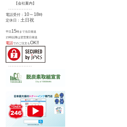
【
会社案内
】
- - - - - - - - - - - - - -
10～18
電話受付：
時
土日祝
定休日：
15
平日
時まで当日発送
15時以降は翌営業日発送
OK!!
電話
でのご注文も
- - - - - - - - - - - - - -