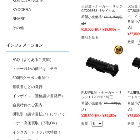
KONICA MINOLTA
大容量トナーカートリッジ
大容量
KYOCERA
CT203668 リサイクル
CT20
ノーブ
希望小売価格:
¥101,750
(税
SHARP
希望小売
込)
その他
込)
¥18,000
(税込 ¥19,800)
～
¥37,800
商品を見る
数量：
インフォメーション
FAQ（よくあるご質問）
トナー以外の商品はコチラ
500円クーポン進呈中！
領収書などの発行
FUJIFILM トナーカートリ
FUJI
インボイス（適格請求書発行）
ッジ CT203667 純正
ートリッジ
希望小売価格:
¥45,760
(税
希望小売
会員特典のご案内
込)
込)
掛取引（請求書払い）について
¥35,500
(税込 ¥39,050)
¥78,800
トナー高価買取（下取OK）
数量：
数量：
インクカートリッジ大特価！