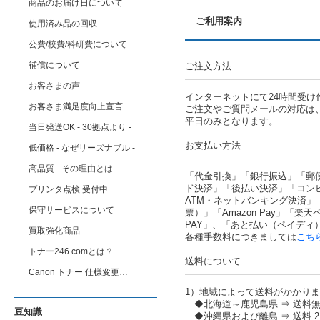
商品のお届け日について
ご利用案内
使用済み品の回収
公費/校費/科研費について
補償について
ご注文方法
お客さまの声
インターネットにて24時間受け
お客さま満足度向上宣言
ご注文やご質問メールの対応は
平日のみとなります。
当日発送OK - 30拠点より -
お支払い方法
低価格 - なぜリーズナブル -
高品質 - その理由とは -
「代金引換」「銀行振込」「郵
ド決済」「後払い決済」「コン
プリンタ点検 受付中
ATM・ネットバンキング決済」
保守サービスについて
票）」「Amazon Pay」「楽天ペ
PAY」、「あと払い（ペイディ
買取強化商品
各種手数料につきましては
こち
トナー246.comとは？
送料について
Canon トナー 仕様変更…
1）地域によって送料がかかり
◆北海道～鹿児島県 ⇒ 送料
豆知識
◆沖縄県および離島 ⇒ 送料 2,