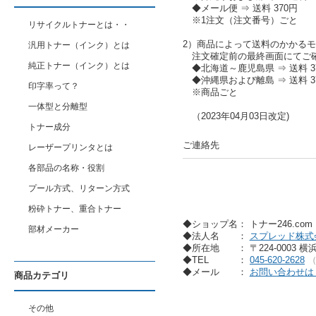
◆メール便 ⇒ 送料 370円
※1注文（注文番号）ごと
リサイクルトナーとは・・
2）商品によって送料のかかる
汎用トナー（インク）とは
注文確定前の最終画面にてご
純正トナー（インク）とは
◆北海道～鹿児島県 ⇒ 送料 37
◆沖縄県および離島 ⇒ 送料 37
印字率って？
※商品ごと
一体型と分離型
（2023年04月03日改定)
トナー成分
ご連絡先
レーザープリンタとは
各部品の名称・役割
プール方式、リターン方式
粉砕トナー、重合トナー
◆ショップ名： トナー246.co
部材メーカー
◆法人名
：
スプレッド株式
◆所在地
： 〒224-0003 
◆TEL
：
045-620-2628
◆メール
：
お問い合わせは
商品カテゴリ
その他