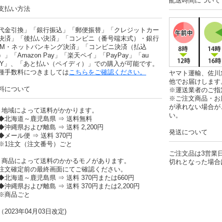
配送時間について
支払い方法
代金引換」「銀行振込」「郵便振替」「クレジットカー
決済」「後払い決済」「コンビニ（番号端末式）・銀行
TM・ネットバンキング決済」「コンビニ決済（払込
）」「Amazon Pay」「楽天ペイ」「PayPay」「au
AY」、「あと払い（ペイディ）」での購入が可能です。
種手数料につきましては
こちらをご確認ください。
ヤマト運輸、佐川
他でお届けします
料について
※運送業者のご指
※ご注文商品・お
が承れない場合が
）地域によって送料がかかります。
い。
北海道～鹿児島県 ⇒ 送料無料
沖縄県および離島 ⇒ 送料 2,200円
発送について
メール便 ⇒ 送料 370円
1注文（注文番号）ごと
ご注文品は3営業
）商品によって送料のかかるモノがあります。
切れとなった場合
文確定前の最終画面にてご確認ください。
北海道～鹿児島県 ⇒ 送料 370円または660円
沖縄県および離島 ⇒ 送料 370円または2,200円
商品ごと
2023年04月03日改定)