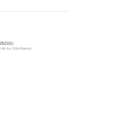
52115）
uki ku,Yokohama）