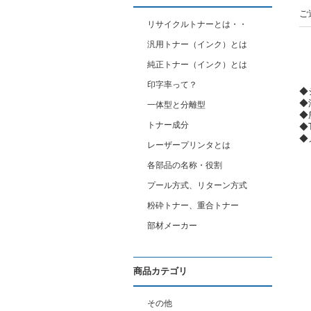
ご
リサイクルトナーとは・・
汎用トナー（インク）とは
純正トナー（インク）とは
印字率って？
◆
◆
一体型と分離型
◆
トナー成分
◆
◆
レーザープリンタとは
各部品の名称・役割
プール方式、リターン方式
粉砕トナー、重合トナー
部材メーカー
商品カテゴリ
その他