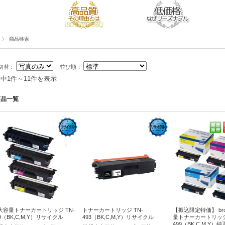
商品検索
切替：
並び順：
件中1件～11件を表示
商品一覧
大容量トナーカートリッジ TN-
トナーカートリッジ TN-
【振込限定特価】 bro
9（BK,C,M,Y）リサイクル
493（BK,C,M,Y）リサイクル
量トナーカートリッジ 
499（BK,C,M,Y）純