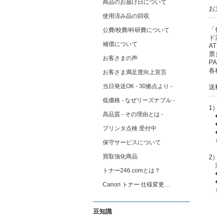
商品のお届け日について
お
使用済み品の回収
「
公費/校費/科研費について
ド
補償について
A
票
お客さまの声
P
各
お客さま満足度向上宣言
当日発送OK - 30拠点より -
送
低価格 - なぜリーズナブル -
1
高品質 - その理由とは -
◆
◆
プリンタ点検 受付中
◆
※
保守サービスについて
買取強化商品
2
注
トナー246.comとは？
◆
◆
Canon トナー 仕様変更…
※
（
豆知識