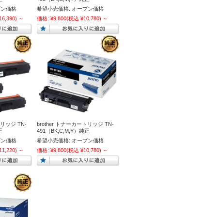
プン価格
希望小売価格:
オープン価格
6,390)
～
価格:
¥9,800
(税込 ¥10,780)
～
トリッジ TN-
brother トナーカートリッジ TN-
正
491（BK,C,M,Y）純正
プン価格
希望小売価格:
オープン価格
1,220)
～
価格:
¥9,800
(税込 ¥10,780)
～