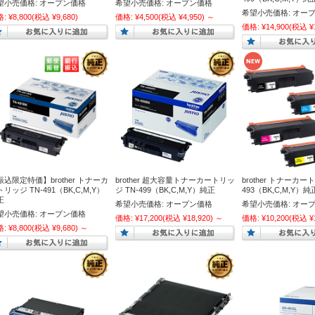
望小売価格:
オープン価格
希望小売価格:
オープン価格
希望小売価格:
オー
格:
¥8,800
(税込 ¥9,680)
価格:
¥4,500
(税込 ¥4,950)
～
価格:
¥14,900
(税込 ¥1
振込限定特価】brother トナーカ
brother 超大容量トナーカートリッ
brother トナーカー
リッジ TN-491（BK,C,M,Y）
ジ TN-499（BK,C,M,Y）純正
493（BK,C,M,Y）純
正
希望小売価格:
オープン価格
希望小売価格:
オー
望小売価格:
オープン価格
価格:
¥17,200
(税込 ¥18,920)
～
価格:
¥10,200
(税込 ¥1
格:
¥8,800
(税込 ¥9,680)
～