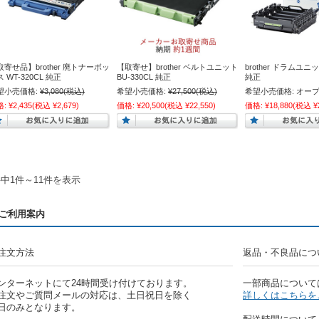
取寄せ品】brother 廃トナーボッ
【取寄せ】brother ベルトユニット
brother ドラムユニッ
 WT-320CL 純正
BU-330CL 純正
純正
望小売価格:
¥3,080
(税込)
希望小売価格:
¥27,500
(税込)
希望小売価格:
オー
格:
¥2,435
(税込 ¥2,679)
価格:
¥20,500
(税込 ¥22,550)
価格:
¥18,880
(税込 ¥2
件中1件～11件を表示
ご利用案内
注文方法
返品・不良品につ
ンターネットにて24時間受け付けております。
一部商品について
注文やご質問メールの対応は、土日祝日を除く
詳しくはこちらを
日のみとなります。