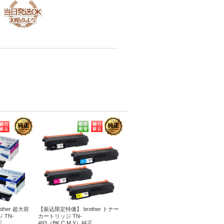
ther 超大容
【振込限定特価】 brother トナー
TN-
カートリッジ TN-
正
493（BK,C,M,Y）純正