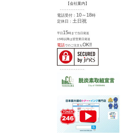
【
会社案内
】
- - - - - - - - - - - - - -
10～18
電話受付：
時
土日祝
定休日：
15
平日
時まで当日発送
15時以降は翌営業日発送
OK!!
電話
でのご注文も
- - - - - - - - - - - - - -