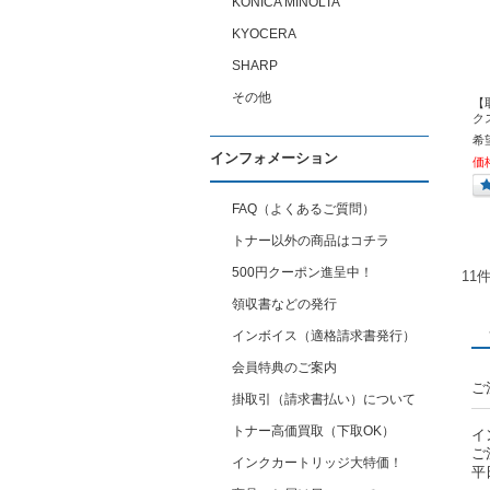
KONICA MINOLTA
KYOCERA
SHARP
その他
【
クス
希
インフォメーション
価
FAQ（よくあるご質問）
トナー以外の商品はコチラ
500円クーポン進呈中！
11
領収書などの発行
インボイス（適格請求書発行）
会員特典のご案内
ご
掛取引（請求書払い）について
トナー高価買取（下取OK）
イ
ご
インクカートリッジ大特価！
平