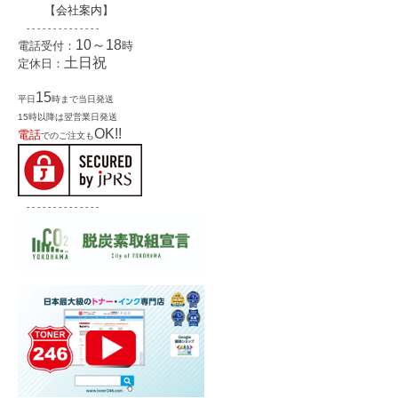
【
会社案内
】
- - - - - - - - - - - - - -
10～18
電話受付：
時
土日祝
定休日：
15
平日
時まで当日発送
15時以降は翌営業日発送
OK!!
電話
でのご注文も
- - - - - - - - - - - - - -