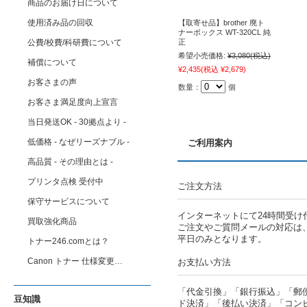
商品のお届け日について
使用済み品の回収
【取寄せ品】brother 廃ト
ナーボックス WT-320CL 純
公費/校費/科研費について
正
希望小売価格:
¥3,080
(税込)
補償について
¥2,435
(税込 ¥2,679)
お客さまの声
数量：
個
お客さま満足度向上宣言
当日発送OK - 30拠点より -
低価格 - なぜリーズナブル -
ご利用案内
高品質 - その理由とは -
プリンタ点検 受付中
ご注文方法
保守サービスについて
インターネットにて24時間受け
買取強化商品
ご注文やご質問メールの対応は
平日のみとなります。
トナー246.comとは？
Canon トナー 仕様変更…
お支払い方法
「代金引換」「銀行振込」「郵
豆知識
ド決済」「後払い決済」「コン