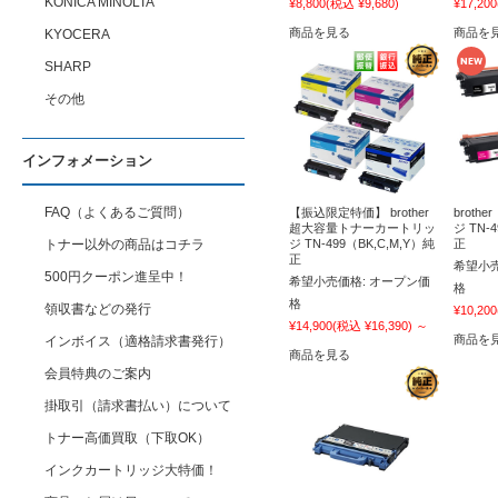
KONICA MINOLTA
¥8,800
(税込 ¥9,680)
¥17,200
商品を見る
商品を
KYOCERA
SHARP
その他
インフォメーション
FAQ（よくあるご質問）
【振込限定特価】 brother
broth
超大容量トナーカートリッ
ジ TN-
トナー以外の商品はコチラ
ジ TN-499（BK,C,M,Y）純
正
正
希望小売
500円クーポン進呈中！
希望小売価格:
オープン価
格
格
領収書などの発行
¥10,200
¥14,900
(税込 ¥16,390)
～
商品を
インボイス（適格請求書発行）
商品を見る
会員特典のご案内
掛取引（請求書払い）について
トナー高価買取（下取OK）
インクカートリッジ大特価！