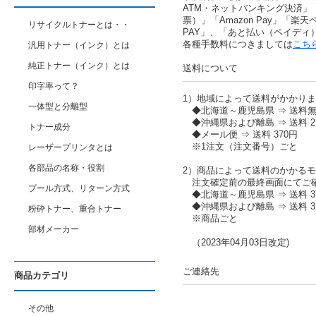
ATM・ネットバンキング決済」
票）」「Amazon Pay」「楽天ペ
リサイクルトナーとは・・
PAY」、「あと払い（ペイディ
各種手数料につきましては
こち
汎用トナー（インク）とは
純正トナー（インク）とは
送料について
印字率って？
1）地域によって送料がかかり
一体型と分離型
◆北海道～鹿児島県 ⇒ 送料
◆沖縄県および離島 ⇒ 送料 2,
トナー成分
◆メール便 ⇒ 送料 370円
※1注文（注文番号）ごと
レーザープリンタとは
各部品の名称・役割
2）商品によって送料のかかる
注文確定前の最終画面にてご
プール方式、リターン方式
◆北海道～鹿児島県 ⇒ 送料 37
◆沖縄県および離島 ⇒ 送料 37
粉砕トナー、重合トナー
※商品ごと
部材メーカー
（2023年04月03日改定)
ご連絡先
商品カテゴリ
その他