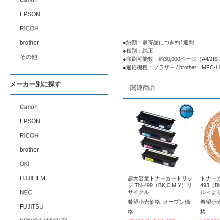
Canon
EPSON
RICOH
brother
●納期：取寄品につき約1週間
●種別：純正
その他
●印刷可能数：約30,000ページ（A4/JIS 
●適応機種：ブラザー / brother MFC-L8
メーカー別に探す
関連商品
Canon
EPSON
RICOH
brother
OKI
FUJIFILM
超大容量トナーカートリッ
トナーカ
ジ TN-499（BK,C,M,Y）リ
493（B
NEC
サイクル
ル＜よ
希望小売価格:
オープン価
希望小売
FUJITSU
格
格