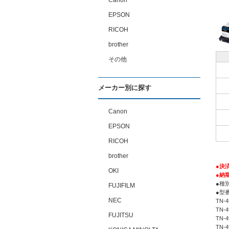
Canon
EPSON
RICOH
brother
その他
メーカー別に探す
Canon
EPSON
RICOH
brother
●決
OKI
●納
●種
FUJIFILM
●型番
NEC
TN-
TN-
FUJITSU
TN-
TN-