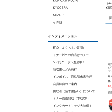
KONICA MINOLTA
（A4
KYOCERA
●適応
SHARP
その他
インフォメーション
FAQ（よくあるご質問）
トナー以外の商品はコチラ
500円クーポン進呈中！
超
ジ 
領収書などの発行
サ
希
インボイス（適格請求書発行）
格
会員特典のご案内
¥8
掛取引（請求書払い）について
商
トナー高価買取（下取OK）
インクカートリッジ大特価！