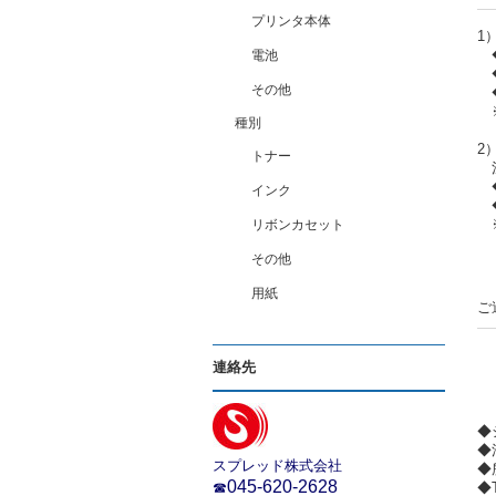
プリンタ本体
1
◆
電池
◆
その他
◆
※
種別
2
トナー
注
◆
インク
◆
※
リボンカセット
その他
（
用紙
ご
連絡先
◆
◆
スプレッド株式会社
◆
045-620-2628
◆
☎