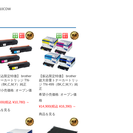
10CDW
込限定特価】 brother
【振込限定特価】 brother
ーカートリッジ TN-
超大容量トナーカートリッ
3（BK,C,M,Y）純正
ジ TN-499（BK,C,M,Y）純
正
小売価格:
オープン価
希望小売価格:
オープン価
格
800
(税込 ¥10,780)
～
¥14,900
(税込 ¥16,390)
～
品を見る
商品を見る