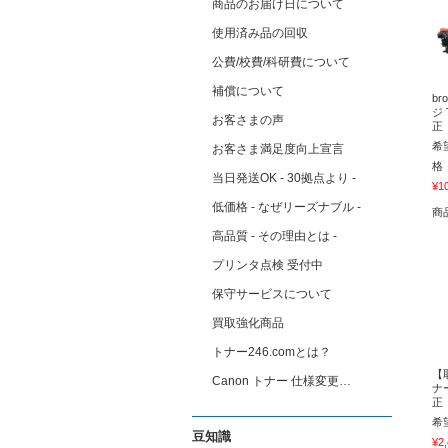
商品のお届け日について
使用済み品の回収
公費/校費/科研費について
補償について
br
ジ 
お客さまの声
正
希
お客さま満足度向上宣言
格
当日発送OK - 30拠点より -
¥1
低価格 - なぜリーズナブル -
商
高品質 - その理由とは -
プリンタ点検 受付中
保守サービスについて
買取強化商品
トナー246.comとは？
【取
Canon トナー 仕様変更…
ナー
正
希
豆知識
¥2