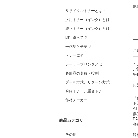
数
リサイクルトナーとは・・
汎用トナー（インク）とは
純正トナー（インク）とは
印字率って？
一体型と分離型
ご
トナー成分
イ
レーザープリンタとは
ご
各部品の名称・役割
平
プール方式、リターン方式
お
粉砕トナー、重合トナー
「
部材メーカー
ド
A
票
P
商品カテゴリ
各
その他
送