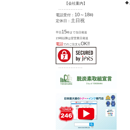
◆
【
会社案内
】
- - - - - - - - - - - - - -
10～18
電話受付：
時
土日祝
定休日：
15
平日
時まで当日発送
15時以降は翌営業日発送
OK!!
電話
でのご注文も
- - - - - - - - - - - - - -