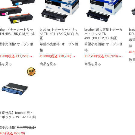
other トナーカートリッ
brother トナーカートリッ
brother 超大容量トナーカ
br
TN-493（BK,C,M,Y）純
ジ TN-491（BK,C,M,Y）純
ートリッジ TN-
DR
正
499（BK,C,M,Y）純正
希望
望小売価格:
オープン価
希望小売価格:
オープン価
希望小売価格:
オープン価
格
格
格
¥18
0,200
(税込 ¥11,220)
～
¥9,800
(税込 ¥10,780)
～
¥17,200
(税込 ¥18,920)
～
数
品を見る
商品を見る
商品を見る
寄せ品】brother 廃ト
ボックス WT-320CL 純
望小売価格:
¥3,080
(税込)
,435
(税込 ¥2,679)