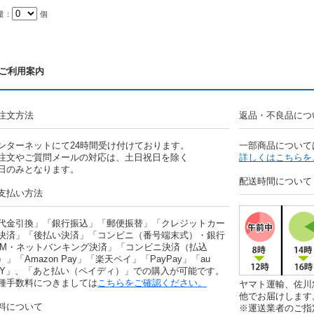
量：
個
ご利用案内
注文方法
返品・不良品につ
ンターネットにて24時間受け付けております。
一部商品について
注文やご質問メールの対応は、土日祝日を除く
詳しくはこちらを
日のみとなります。
配送時間について
支払い方法
代金引換」「銀行振込」「郵便振替」「クレジットカー
決済」「後払い決済」「コンビニ（番号端末式）・銀行
TM・ネットバンキング決済」「コンビニ決済（払込
）」「Amazon Pay」「楽天ペイ」「PayPay」「au
AY」、「あと払い（ペイディ）」での購入が可能です。
種手数料につきましては
こちらをご確認ください。
ヤマト運輸、佐川
他でお届けします
料について
※運送業者のご指