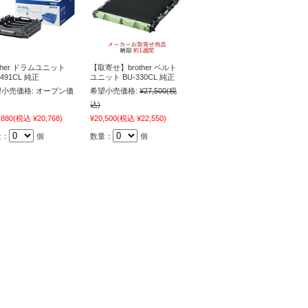
other ドラムユニット
【取寄せ】brother ベルト
-491CL 純正
ユニット BU-330CL 純正
小売価格:
オープン価
希望小売価格:
¥27,500
(税
込)
,880
(税込 ¥20,768)
¥20,500
(税込 ¥22,550)
量：
個
数量：
個