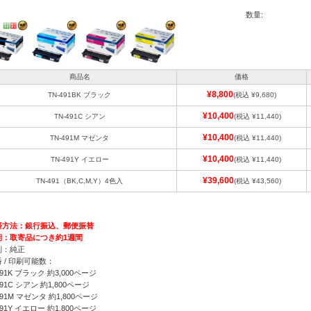
数量:
商品名
価格
¥8,800
TN-491BK ブラック
(税込 ¥9,680)
¥10,400
TN-491C シアン
(税込 ¥11,440)
¥10,400
TN-491M マゼンタ
(税込 ¥11,440)
¥10,400
TN-491Y イエロー
(税込 ¥11,440)
¥39,600
TN-491（BK,C,M,Y）4色入
(税込 ¥43,560)
済方法：銀行振込、郵便振替
期：取寄品につき約1週間
別：純正
 / 印刷可能数：
491K ブラック 約3,000ページ
491C シアン 約1,800ページ
491M マゼンタ 約1,800ページ
491Y イエロー 約1,800ページ