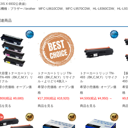
/JIS X 6932公表値）
機種：ブラザー / brother MFC-L8610CDW、MFC-L9570CDW、HL-L8360CDW、HL-L93
関連商品
大容量トナーカートリッ
トナーカートリッジ TN-
トナーカートリッジ TN-
【振
TN-499（BK,C,M,Y）リ
493（BK,C,M,Y）リサイク
493（BK,C,M,Y）リサイク
トナ
イクル
ル＜よりどり4個入＞
ル
49
望小売価格:
オープン価
希望小売価格:
オープン価
希望小売価格:
オープン価
希望
格
格
格
,800
(税込 ¥9,680)
¥17,200
(税込 ¥18,920)
¥4,500
(税込 ¥4,950)
～
¥9,
品を見る
商品を見る
商品を見る
商