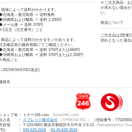
※ご注文商品・お
が承れない場合が
）地域によって送料がかかります。
い。
北海道～鹿児島県 ⇒ 送料無料
沖縄県および離島 ⇒ 送料 2,200円
発送について
メール便 ⇒ 送料 370円
1注文（注文番号）ごと
ご注文品は3営業
）商品によって送料のかかるモノがあります。
切れとなった場合
文確定前の最終画面にてご確認ください。
北海道～鹿児島県 ⇒ 送料 370円または660円
沖縄県および離島 ⇒ 送料 370円または2,200円
商品ごと
2023年04月03日改定)
連絡先
ショップ名： トナー246.com
(toner246.com)
法人名
：
スプレッド株式会社
（SPREAD INC.）
（登録番号：T70200010
所在地
： 〒224-0003 横浜市都筑区中川中央 2-5-13
（Nakagawachuo,Tsuz
TEL
：
045-620-2628
（
81-45-620-2628
）