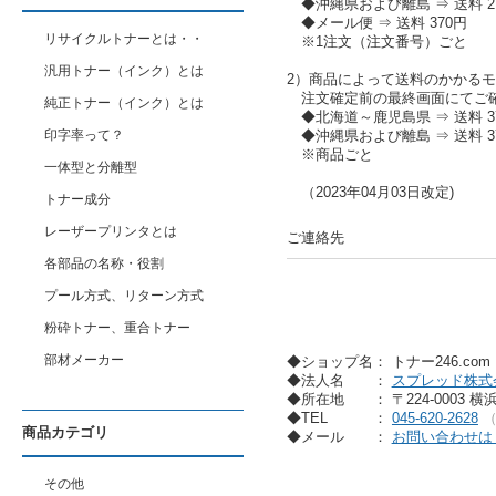
◆沖縄県および離島 ⇒ 送料 2,
◆メール便 ⇒ 送料 370円
リサイクルトナーとは・・
※1注文（注文番号）ごと
汎用トナー（インク）とは
2）商品によって送料のかかる
注文確定前の最終画面にてご
純正トナー（インク）とは
◆北海道～鹿児島県 ⇒ 送料 37
印字率って？
◆沖縄県および離島 ⇒ 送料 37
※商品ごと
一体型と分離型
（2023年04月03日改定)
トナー成分
レーザープリンタとは
ご連絡先
各部品の名称・役割
プール方式、リターン方式
粉砕トナー、重合トナー
部材メーカー
◆ショップ名： トナー246.co
◆法人名
：
スプレッド株式
◆所在地
： 〒224-0003 
◆TEL
：
045-620-2628
商品カテゴリ
◆メール
：
お問い合わせは
その他