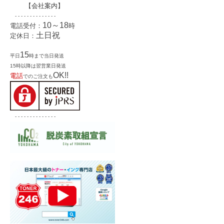
【
会社案内
】
- - - - - - - - - - - - - -
10～18
電話受付：
時
土日祝
定休日：
15
平日
時まで当日発送
15時以降は翌営業日発送
OK!!
電話
でのご注文も
- - - - - - - - - - - - - -