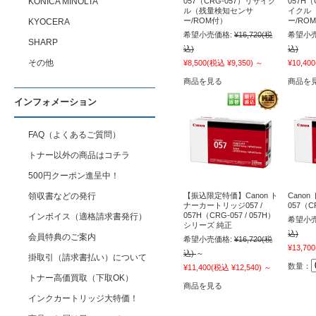
KONICA MINOLTA
057（CRG-057）リサイク
057H（
ル（残量検知センサ
イクル
ー/ROM付）
ー/RO
KYOCERA
希望小売価格:
¥16,720
(税
希望小売
SHARP
込)
込)
その他
¥8,500
(税込 ¥9,350)
～
¥10,400
商品を見る
商品を
インフォメーション
FAQ（よくあるご質問）
トナー以外の商品はコチラ
500円クーポン進呈中！
領収書などの発行
【振込限定特価】Canon ト
Cano
ナーカートリッジ057 /
057（C
057H（CRG-057 / 057H）
インボイス（適格請求書発行）
希望小売
シリーズ 純正
込)
会員特典のご案内
希望小売価格:
¥16,720
(税
¥13,700
込)
～
掛取引（請求書払い）について
数量：
¥11,400
(税込 ¥12,540)
～
トナー高価買取（下取OK）
商品を見る
インクカートリッジ大特価！