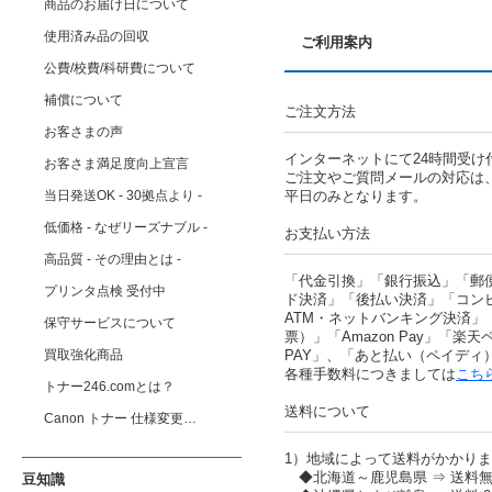
商品のお届け日について
使用済み品の回収
ご利用案内
公費/校費/科研費について
補償について
ご注文方法
お客さまの声
インターネットにて24時間受け
お客さま満足度向上宣言
ご注文やご質問メールの対応は
当日発送OK - 30拠点より -
平日のみとなります。
低価格 - なぜリーズナブル -
お支払い方法
高品質 - その理由とは -
「代金引換」「銀行振込」「郵
プリンタ点検 受付中
ド決済」「後払い決済」「コン
ATM・ネットバンキング決済」
保守サービスについて
票）」「Amazon Pay」「楽天ペ
買取強化商品
PAY」、「あと払い（ペイディ
各種手数料につきましては
こち
トナー246.comとは？
送料について
Canon トナー 仕様変更…
1）地域によって送料がかかり
◆北海道～鹿児島県 ⇒ 送料
豆知識