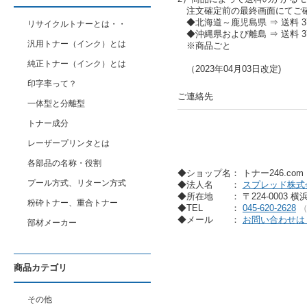
注文確定前の最終画面にてご
◆北海道～鹿児島県 ⇒ 送料 37
リサイクルトナーとは・・
◆沖縄県および離島 ⇒ 送料 37
汎用トナー（インク）とは
※商品ごと
純正トナー（インク）とは
（2023年04月03日改定)
印字率って？
ご連絡先
一体型と分離型
トナー成分
レーザープリンタとは
各部品の名称・役割
◆ショップ名： トナー246.co
プール方式、リターン方式
◆法人名
：
スプレッド株式
◆所在地
： 〒224-0003 
粉砕トナー、重合トナー
◆TEL
：
045-620-2628
◆メール
：
お問い合わせは
部材メーカー
商品カテゴリ
その他