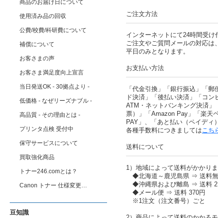
商品のお届け日について
ご注文方法
使用済み品の回収
公費/校費/科研費について
インターネットにて24時間受け
ご注文やご質問メールの対応は
補償について
平日のみとなります。
お客さまの声
お支払い方法
お客さま満足度向上宣言
当日発送OK - 30拠点より -
「代金引換」「銀行振込」「郵
ド決済」「後払い決済」「コン
低価格 - なぜリーズナブル -
ATM・ネットバンキング決済」
票）」「Amazon Pay」「楽天ペ
高品質 - その理由とは -
PAY」、「あと払い（ペイディ
プリンタ点検 受付中
各種手数料につきましては
こち
保守サービスについて
送料について
買取強化商品
1）地域によって送料がかかり
トナー246.comとは？
◆北海道～鹿児島県 ⇒ 送料
◆沖縄県および離島 ⇒ 送料 2,
Canon トナー 仕様変更…
◆メール便 ⇒ 送料 370円
※1注文（注文番号）ごと
豆知識
2）商品によって送料のかかる