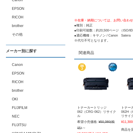
Canon
EPSON
RICOH
※在庫・納期については、お問い合わせ
●種別：純正
brother
●印刷可能数：約20,500ページ （ISO
その他
●適応機種：キヤノン / Canon Satera L
※代引不可となります。
メーカー別に探す
関連商品
Canon
EPSON
RICOH
brother
OKI
トナーカートリッジ
トナー
FUJIFILM
062（CRG-062）リサイク
062H（
ル
リサイ
NEC
希望小売価格:
¥50,380
(税
¥11,300
FUJITSU
込)
～
商品を