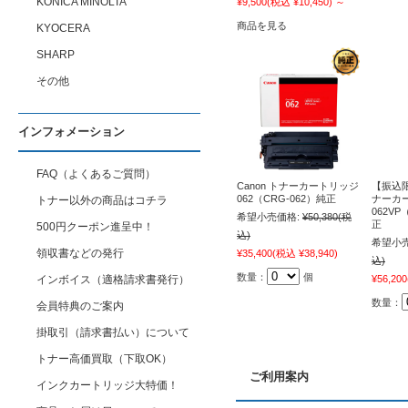
KONICA MINOLTA
¥9,500
(税込 ¥10,450)
～
商品を見る
KYOCERA
SHARP
その他
インフォメーション
FAQ（よくあるご質問）
Canon トナーカートリッジ
【振込限
062（CRG-062）純正
ナーカ
トナー以外の商品はコチラ
062VP
希望小売価格:
¥50,380
(税
正
500円クーポン進呈中！
込)
希望小売
領収書などの発行
¥35,400
(税込 ¥38,940)
込)
数量：
個
¥56,200
インボイス（適格請求書発行）
数量：
会員特典のご案内
掛取引（請求書払い）について
トナー高価買取（下取OK）
ご利用案内
インクカートリッジ大特価！