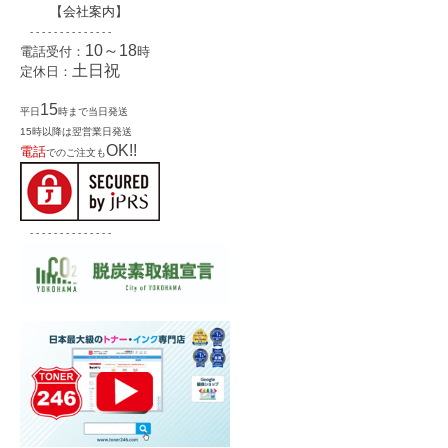
【
会社案内
】
- - - - - - - - - - - - - -
10～18
電話受付：
時
土日祝
定休日：
15
平日
時まで当日発送
15時以降は翌営業日発送
OK!!
電話
でのご注文も
- - - - - - - - - - - - - -