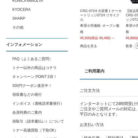
KONICA MINOLTA
KYOCERA
CRG-071H 大容量トナーカ
【振込限
ートリッジ071H リサイク
CRG-
SHARP
ル
ッジ07
希望小売価格:
オープン価
希望小売
その他
格
格
¥5,900
(税込 ¥6,490)
～
¥5,800
(
インフォメーション
商品を見る
数量：
FAQ（よくあるご質問）
トナー以外の商品はコチラ
ご利用案内
キャンペーン POINT 2倍！
500円クーポン進呈中！
ご注文方法
領収書などの発行
インボイス（適格請求書発行）
インターネットにて24時間受け
ご注文やご質問メールの対応は
会員特典のご案内
平日のみとなります。
掛取引（請求書払い）について
お支払い方法
トナー高価買取（下取OK）
「代金引換」「銀行振込」「郵