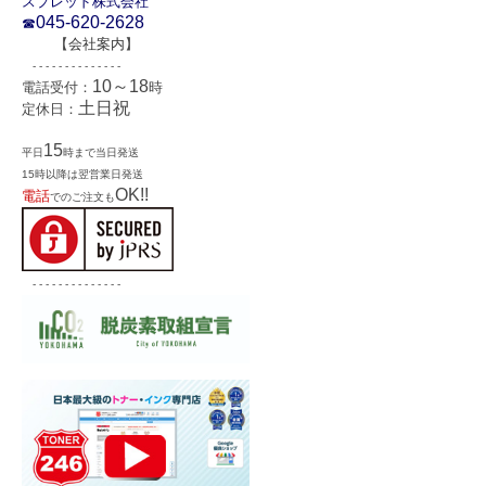
スプレッド株式会社
045-620-2628
☎
【
会社案内
】
- - - - - - - - - - - - - -
10～18
電話受付：
時
土日祝
定休日：
15
平日
時まで当日発送
15時以降は翌営業日発送
OK!!
電話
でのご注文も
- - - - - - - - - - - - - -