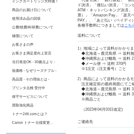
インクカートリッジ大特価！
ド決済」「後払い決済」「コン
商品のお届け日について
ATM・ネットバンキング決済」
票）」「Amazon Pay」「楽天ペ
使用済み品の回収
PAY」、「あと払い（ペイディ
各種手数料につきましては
こち
公費/校費/科研費について
送料について
補償について
お客さまの声
1）地域によって送料がかかり
お客さま満足度向上宣言
◆北海道～鹿児島県 ⇒ 送料
◆沖縄県および離島 ⇒ 送料 2,
当日発送OK - 30拠点より -
◆メール便 ⇒ 送料 370円
※1注文（注文番号）ごと
低価格 - なぜリーズナブル -
2）商品によって送料のかかる
高品質 - その理由とは -
注文確定前の最終画面にてご
プリンタ点検 受付中
◆北海道～鹿児島県 ⇒ 送料 37
◆沖縄県および離島 ⇒ 送料 37
保守サービスについて
※商品ごと
買取強化商品
（2023年04月03日改定)
トナー246.comとは？
ご連絡先
Canon トナー 仕様変更…