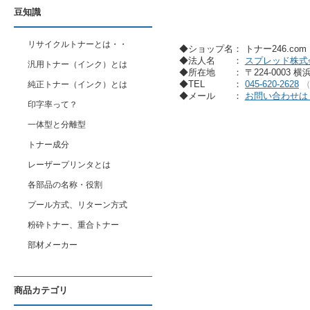
豆知識
リサイクルトナーとは・・
◆ショップ名： トナー246.co
◆法人名
：
スプレッド株式
汎用トナー（インク）とは
◆所在地
： 〒224-0003 
◆TEL
：
045-620-2628
純正トナー（インク）とは
◆メール
：
お問い合わせは
印字率って？
一体型と分離型
トナー成分
レーザープリンタとは
各部品の名称・役割
プール方式、リターン方式
粉砕トナー、重合トナー
部材メーカー
商品カテゴリ