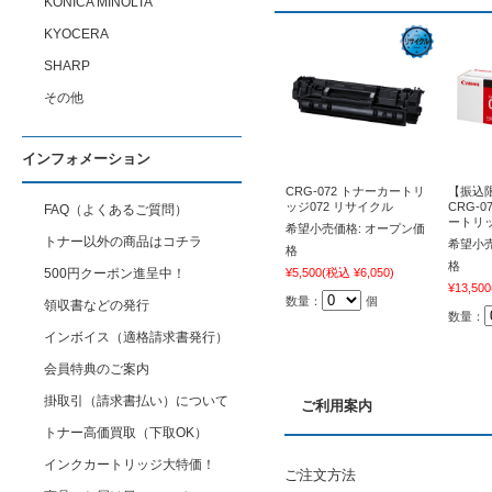
KONICA MINOLTA
KYOCERA
SHARP
その他
インフォメーション
CRG-072 トナーカートリ
【振込限
ッジ072 リサイクル
CRG-
FAQ（よくあるご質問）
ートリッ
希望小売価格:
オープン価
トナー以外の商品はコチラ
希望小売
格
格
500円クーポン進呈中！
¥5,500
(税込 ¥6,050)
¥13,500
数量：
個
領収書などの発行
数量：
インボイス（適格請求書発行）
会員特典のご案内
掛取引（請求書払い）について
ご利用案内
トナー高価買取（下取OK）
インクカートリッジ大特価！
ご注文方法