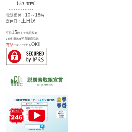
【
会社案内
】
- - - - - - - - - - - - - -
10～18
電話受付：
時
土日祝
定休日：
15
平日
時まで当日発送
15時以降は翌営業日発送
OK!!
電話
でのご注文も
- - - - - - - - - - - - - -