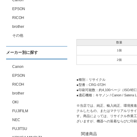
Canon
EPSON
RICOH
brother
その他
数量
1個
メーカー別に探す
2個
Canon
EPSON
●種別：リサイクル
RICOH
●型番：CRG-072H
●印刷可能数：約4,100ページ（ISO/I
brother
●適応機種：キヤノン / Canon / Satera 
OKI
※当店では、純正、輸入純正、環境推進
FUJIFILM
クルしたもの、またはマテリアルリサイ
す。商品によっては、リサイクル作業工
NEC
ざいますが、機器への装着ならびに印刷
FUJITSU
関連商品