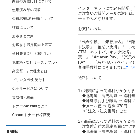
商品のお届け日について
インターネットにて24時間受け
使用済み品の回収
ご注文やご質問メールの対応は
平日のみとなります。
公費/校費/科研費について
補償について
お支払い方法
お客さまの声
「代金引換」「銀行振込」「郵
お客さま満足度向上宣言
ド決済」「後払い決済」「コン
ATM・ネットバンキング決済」
当日発送OK - 30拠点より -
票）」「Amazon Pay」「楽天ペ
PAY」、「あと払い（ペイディ
低価格 - なぜリーズナブル -
各種手数料につきましては
こち
高品質 - その理由とは -
送料について
プリンタ点検 受付中
保守サービスについて
1）地域によって送料がかかり
◆北海道～鹿児島県 ⇒ 送料
買取強化商品
◆沖縄県および離島 ⇒ 送料 2,
◆メール便 ⇒ 送料 370円
トナー246.comとは？
※1注文（注文番号）ごと
Canon トナー 仕様変更…
2）商品によって送料のかかる
注文確定前の最終画面にてご
豆知識
◆北海道～鹿児島県 ⇒ 送料 37