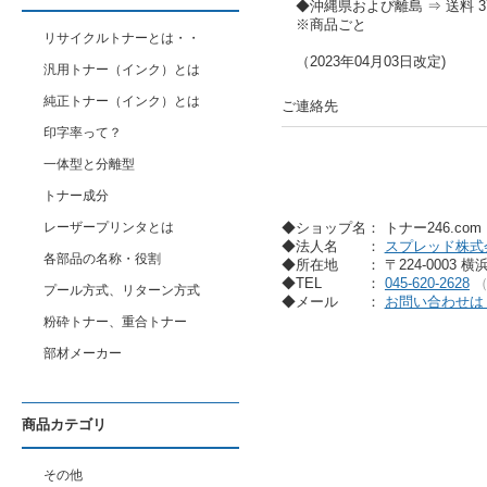
◆沖縄県および離島 ⇒ 送料 37
※商品ごと
リサイクルトナーとは・・
（2023年04月03日改定)
汎用トナー（インク）とは
純正トナー（インク）とは
ご連絡先
印字率って？
一体型と分離型
トナー成分
◆ショップ名： トナー246.co
レーザープリンタとは
◆法人名
：
スプレッド株式
各部品の名称・役割
◆所在地
： 〒224-0003 
◆TEL
：
045-620-2628
プール方式、リターン方式
◆メール
：
お問い合わせは
粉砕トナー、重合トナー
部材メーカー
商品カテゴリ
その他