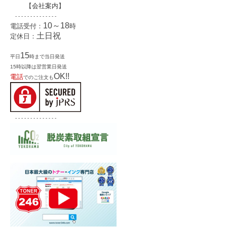
【
会社案内
】
- - - - - - - - - - - - - -
10～18
電話受付：
時
土日祝
定休日：
15
平日
時まで当日発送
15時以降は翌営業日発送
OK!!
電話
でのご注文も
- - - - - - - - - - - - - -