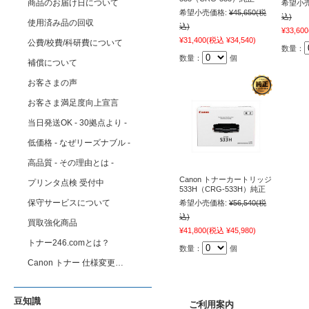
商品のお届け日について
希望小売
希望小売価格:
¥45,650
(税
込)
使用済み品の回収
込)
¥33,600
¥31,400
(税込 ¥34,540)
公費/校費/科研費について
数量：
数量：
個
補償について
お客さまの声
お客さま満足度向上宣言
当日発送OK - 30拠点より -
低価格 - なぜリーズナブル -
高品質 - その理由とは -
Canon トナーカートリッジ
プリンタ点検 受付中
533H（CRG-533H）純正
保守サービスについて
希望小売価格:
¥56,540
(税
込)
買取強化商品
¥41,800
(税込 ¥45,980)
トナー246.comとは？
数量：
個
Canon トナー 仕様変更…
豆知識
ご利用案内