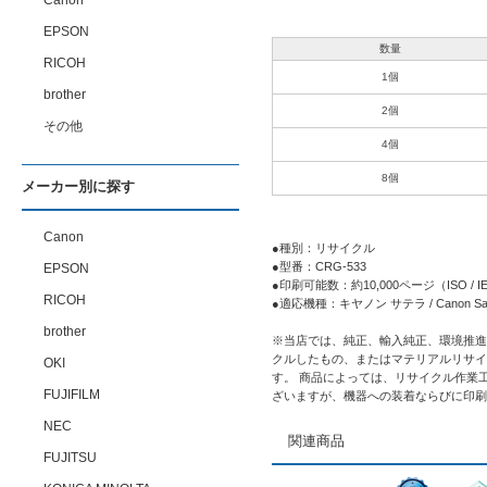
Canon
EPSON
数量
RICOH
1個
brother
2個
その他
4個
8個
メーカー別に探す
Canon
●種別：リサイクル
●型番：CRG-533
EPSON
●印刷可能数：約10,000ページ（ISO 
RICOH
●適応機種：キヤノン サテラ / Canon Sater
brother
※当店では、純正、輸入純正、環境推進
クルしたもの、またはマテリアルリサイ
OKI
す。 商品によっては、リサイクル作業
FUJIFILM
ざいますが、機器への装着ならびに印刷
NEC
関連商品
FUJITSU