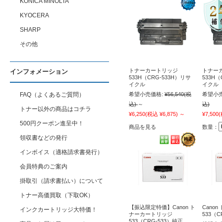
KONICA MINOLTA
KYOCERA
SHARP
その他
トナーカートリッジ
トナー
インフォメーション
533H（CRG-533H）リサ
533H（
イクル
イクル
FAQ（よくあるご質問）
希望小売価格:
¥56,540
(税
希望小売
込)
～
込)
トナー以外の商品はコチラ
¥6,250
(税込 ¥6,875)
～
¥7,500
(
500円クーポン進呈中！
商品を見る
数量：
領収書などの発行
インボイス（適格請求書発行）
会員特典のご案内
掛取引（請求書払い）について
トナー高価買取（下取OK）
【振込限定特価】Canon ト
Cano
インクカートリッジ大特価！
ナーカートリッジ
533（C
533（CRG-533）純正