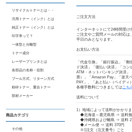
リサイクルトナーとは・・
ご注文方法
汎用トナー（インク）とは
純正トナー（インク）とは
インターネットにて24時間受け
ご注文やご質問メールの対応は
印字率って？
平日のみとなります。
一体型と分離型
お支払い方法
トナー成分
レーザープリンタとは
「代金引換」「銀行振込」「郵
ド決済」「後払い決済」「コン
各部品の名称・役割
ATM・ネットバンキング決済」
票）」「Amazon Pay」「楽天ペ
プール方式、リターン方式
PAY」、「あと払い（ペイディ
各種手数料につきましては
こち
粉砕トナー、重合トナー
部材メーカー
送料について
1）地域によって送料がかかり
◆北海道～鹿児島県 ⇒ 送料
商品カテゴリ
◆沖縄県および離島 ⇒ 送料 2,
◆メール便 ⇒ 送料 370円
その他
※1注文（注文番号）ごと