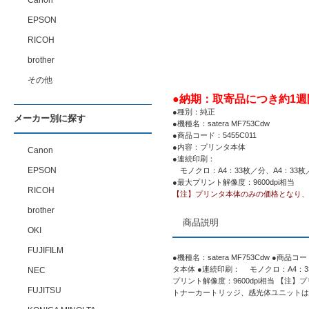
Canon
EPSON
RICOH
brother
その他
●納期：取寄品につき約1週
●種別：純正
メーカー別に探す
●機種名：satera MF753Cdw
●商品コード：5455C011
●内容：プリンタ本体
Canon
●連続印刷：
EPSON
モノクロ：A4：33枚／分、A4：33枚
●最大プリント解像度：9600dpi相当
RICOH
【注】プリンタ本体のみの価格となり、
brother
商品説明
OKI
FUJIFILM
●機種名：satera MF753Cdw ●商品コ
タ本体 ●連続印刷： モノクロ：A4：33
NEC
プリント解像度：9600dpi相当 【注
FUJITSU
トナーカートリッジ、感光体ユニットは