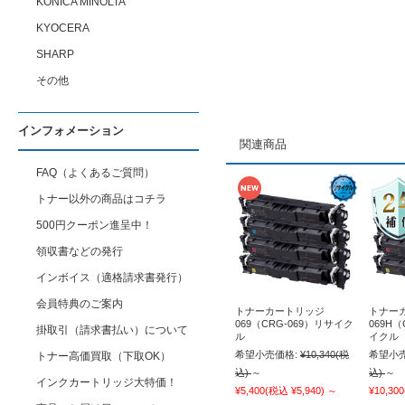
KONICA MINOLTA
KYOCERA
SHARP
その他
インフォメーション
関連商品
FAQ（よくあるご質問）
トナー以外の商品はコチラ
500円クーポン進呈中！
領収書などの発行
インボイス（適格請求書発行）
会員特典のご案内
トナーカートリッジ
トナー
069（CRG-069）リサイク
069H（
掛取引（請求書払い）について
ル
イクル
希望小売価格:
¥10,340
(税
希望小売
トナー高価買取（下取OK）
込)
～
込)
～
インクカートリッジ大特価！
¥5,400
(税込 ¥5,940)
～
¥10,300