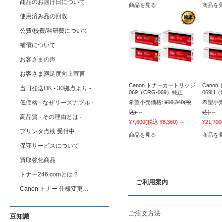
商品のお届け日について
商品を見る
商品を
使用済み品の回収
公費/校費/科研費について
補償について
お客さまの声
お客さま満足度向上宣言
Canon トナーカートリッジ
Cano
当日発送OK - 30拠点より -
069（CRG-069）純正
069H（
低価格 - なぜリーズナブル -
希望小売価格:
¥10,340
(税
希望小売
込)
～
込)
～
高品質 - その理由とは -
¥7,600
(税込 ¥8,360)
～
¥21,700
プリンタ点検 受付中
商品を見る
商品を
保守サービスについて
買取強化商品
トナー246.comとは？
ご利用案内
Canon トナー 仕様変更…
ご注文方法
豆知識