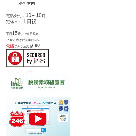
【
会社案内
】
- - - - - - - - - - - - - -
10～18
電話受付：
時
土日祝
定休日：
15
平日
時まで当日発送
15時以降は翌営業日発送
OK!!
電話
でのご注文も
- - - - - - - - - - - - - -