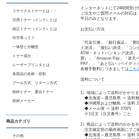
インターネットにて24時間受け
リサイクルトナーとは・・
ご注文やご質問メールの対応は
平日のみとなります。
汎用トナー（インク）とは
純正トナー（インク）とは
お支払い方法
印字率って？
「代金引換」「銀行振込」「郵
一体型と分離型
ド決済」「後払い決済」「コン
ATM・ネットバンキング決済」
トナー成分
票）」「Amazon Pay」「楽天ペ
PAY」、「あと払い（ペイディ
レーザープリンタとは
各種手数料につきましては
こち
各部品の名称・役割
送料について
プール方式、リターン方式
粉砕トナー、重合トナー
1）地域によって送料がかかり
◆北海道～鹿児島県 ⇒ 送料
部材メーカー
◆沖縄県および離島 ⇒ 送料 2,
◆メール便 ⇒ 送料 370円
※1注文（注文番号）ごと
商品カテゴリ
2）商品によって送料のかかる
注文確定前の最終画面にてご
◆北海道～鹿児島県 ⇒ 送料 37
その他