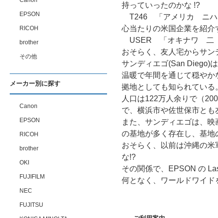
Canon
持っていったのかな !?
EPSON
T246 「アメリカ ニ
心当たりの米国企業を紹介
RICOH
USER 「オキナワ 二
brother
おそらく、友人宅からサン
その他
サンディエゴ(San Di
温暖で年間を通じて穏やかな
メーカー別に探す
拠地としても知られている
人口は122万人余りで（2
Canon
で、横浜市や佐世保市とも
EPSON
また、サンディエゴは、映画
の基地が多く存在し、基地
RICOH
おそらく、以前は沖縄の米
brother
な!?
OKI
その関係で、EPSON の La
FUJIFILM
何となく、ワールドワイド
NEC
FUJITSU