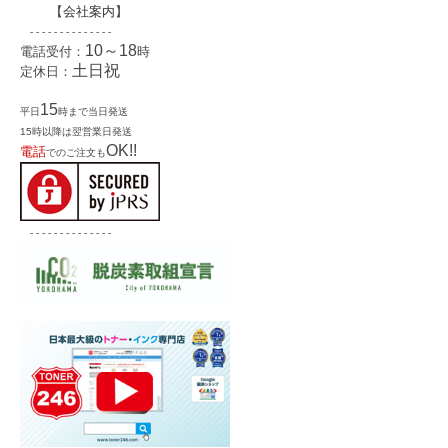
【
会社案内
】
- - - - - - - - - - - - - -
10～18
電話受付：
時
土日祝
定休日：
15
平日
時まで当日発送
15時以降は翌営業日発送
OK!!
電話
でのご注文も
- - - - - - - - - - - - - -