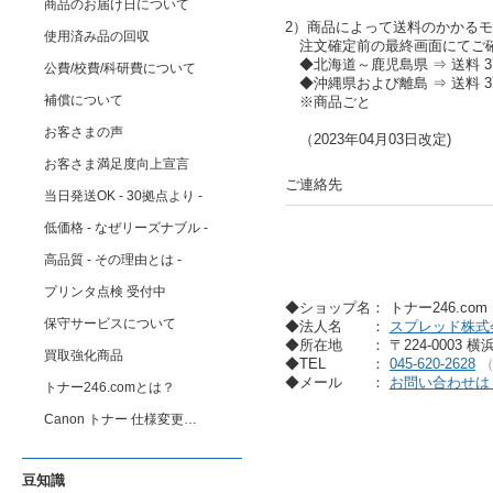
商品のお届け日について
2）商品によって送料のかかる
使用済み品の回収
注文確定前の最終画面にてご
◆北海道～鹿児島県 ⇒ 送料 37
公費/校費/科研費について
◆沖縄県および離島 ⇒ 送料 37
補償について
※商品ごと
お客さまの声
（2023年04月03日改定)
お客さま満足度向上宣言
ご連絡先
当日発送OK - 30拠点より -
低価格 - なぜリーズナブル -
高品質 - その理由とは -
プリンタ点検 受付中
◆ショップ名： トナー246.co
保守サービスについて
◆法人名
：
スプレッド株式
◆所在地
： 〒224-0003 
買取強化商品
◆TEL
：
045-620-2628
◆メール
：
お問い合わせは
トナー246.comとは？
Canon トナー 仕様変更…
豆知識