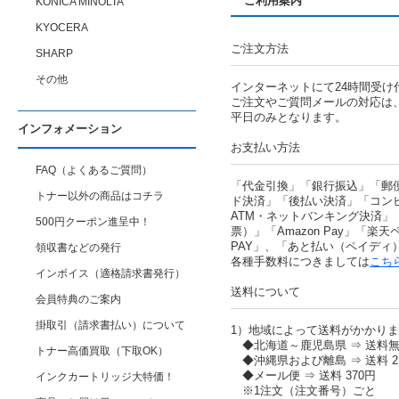
ご利用案内
KONICA MINOLTA
KYOCERA
ご注文方法
SHARP
その他
インターネットにて24時間受け
ご注文やご質問メールの対応は
平日のみとなります。
インフォメーション
お支払い方法
FAQ（よくあるご質問）
「代金引換」「銀行振込」「郵
トナー以外の商品はコチラ
ド決済」「後払い決済」「コン
ATM・ネットバンキング決済」
500円クーポン進呈中！
票）」「Amazon Pay」「楽天ペ
PAY」、「あと払い（ペイディ
領収書などの発行
各種手数料につきましては
こち
インボイス（適格請求書発行）
送料について
会員特典のご案内
掛取引（請求書払い）について
1）地域によって送料がかかり
◆北海道～鹿児島県 ⇒ 送料
トナー高価買取（下取OK）
◆沖縄県および離島 ⇒ 送料 2,
◆メール便 ⇒ 送料 370円
インクカートリッジ大特価！
※1注文（注文番号）ごと