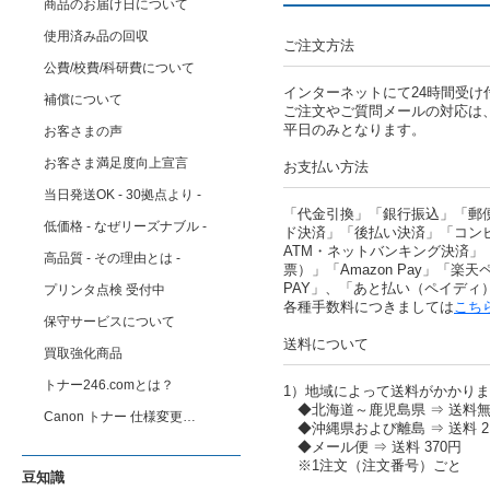
商品のお届け日について
使用済み品の回収
ご注文方法
公費/校費/科研費について
インターネットにて24時間受け
補償について
ご注文やご質問メールの対応は
平日のみとなります。
お客さまの声
お客さま満足度向上宣言
お支払い方法
当日発送OK - 30拠点より -
「代金引換」「銀行振込」「郵
低価格 - なぜリーズナブル -
ド決済」「後払い決済」「コン
ATM・ネットバンキング決済」
高品質 - その理由とは -
票）」「Amazon Pay」「楽天ペ
PAY」、「あと払い（ペイディ
プリンタ点検 受付中
各種手数料につきましては
こち
保守サービスについて
送料について
買取強化商品
トナー246.comとは？
1）地域によって送料がかかり
◆北海道～鹿児島県 ⇒ 送料
Canon トナー 仕様変更…
◆沖縄県および離島 ⇒ 送料 2,
◆メール便 ⇒ 送料 370円
※1注文（注文番号）ごと
豆知識