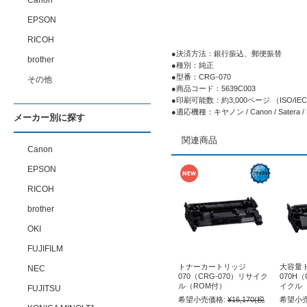
Canon
EPSON
RICOH
●決済方法：銀行振込、郵便振替
brother
●種別：純正
●型番：CRG-070
その他
●商品コード：5639C003
●印刷可能数：約3,000ページ （ISO/
●適応機種：キヤノン / Canon / Satera /
メーカー別に探す
関連商品
Canon
EPSON
RICOH
brother
OKI
FUJIFILM
トナーカートリッジ
大容量
NEC
070（CRG-070）リサイク
070H（
ル（ROM付）
イクル
FUJITSU
希望小売価格:
¥16,170
(税
希望小売