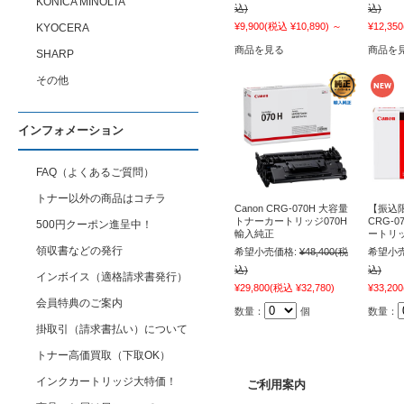
KONICA MINOLTA
込)
込)
¥9,900
(税込 ¥10,890)
～
¥12,350
KYOCERA
商品を見る
商品を
SHARP
その他
インフォメーション
FAQ（よくあるご質問）
トナー以外の商品はコチラ
Canon CRG-070H 大容量
【振込限
トナーカートリッジ070H
CRG-
500円クーポン進呈中！
輸入純正
ートリッ
領収書などの発行
希望小売価格:
¥48,400
(税
希望小売
込)
込)
インボイス（適格請求書発行）
¥29,800
(税込 ¥32,780)
¥33,200
会員特典のご案内
数量：
個
数量：
掛取引（請求書払い）について
トナー高価買取（下取OK）
インクカートリッジ大特価！
ご利用案内