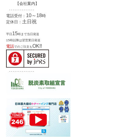
【
会社案内
】
- - - - - - - - - - - - - -
10～18
電話受付：
時
土日祝
定休日：
15
平日
時まで当日発送
15時以降は翌営業日発送
OK!!
電話
でのご注文も
- - - - - - - - - - - - - -