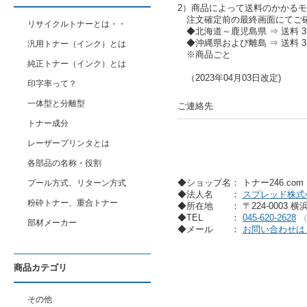
2）商品によって送料のかかる
注文確定前の最終画面にてご
リサイクルトナーとは・・
◆北海道～鹿児島県 ⇒ 送料 37
◆沖縄県および離島 ⇒ 送料 37
汎用トナー（インク）とは
※商品ごと
純正トナー（インク）とは
（2023年04月03日改定)
印字率って？
一体型と分離型
ご連絡先
トナー成分
レーザープリンタとは
各部品の名称・役割
◆ショップ名： トナー246.co
プール方式、リターン方式
◆法人名
：
スプレッド株式
粉砕トナー、重合トナー
◆所在地
： 〒224-0003 
◆TEL
：
045-620-2628
部材メーカー
◆メール
：
お問い合わせは
商品カテゴリ
その他