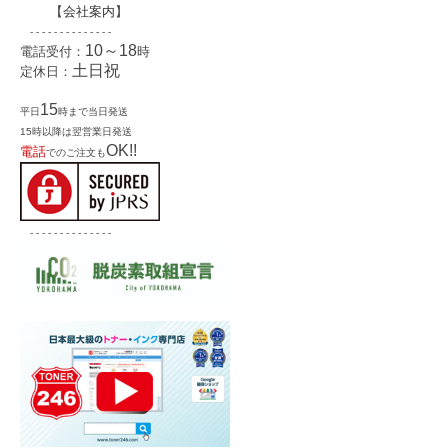
【
会社案内
】
- - - - - - - - - - - - - -
10～18
電話受付：
時
土日祝
定休日：
15
平日
時まで当日発送
15時以降は翌営業日発送
OK!!
電話
でのご注文も
- - - - - - - - - - - - - -