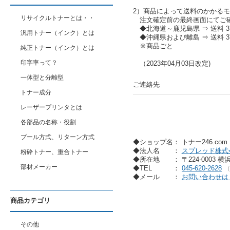
2）商品によって送料のかかる
リサイクルトナーとは・・
注文確定前の最終画面にてご
◆北海道～鹿児島県 ⇒ 送料 37
汎用トナー（インク）とは
◆沖縄県および離島 ⇒ 送料 37
※商品ごと
純正トナー（インク）とは
印字率って？
（2023年04月03日改定)
一体型と分離型
ご連絡先
トナー成分
レーザープリンタとは
各部品の名称・役割
プール方式、リターン方式
◆ショップ名： トナー246.co
◆法人名
：
スプレッド株式
粉砕トナー、重合トナー
◆所在地
： 〒224-0003 
部材メーカー
◆TEL
：
045-620-2628
◆メール
：
お問い合わせは
商品カテゴリ
その他