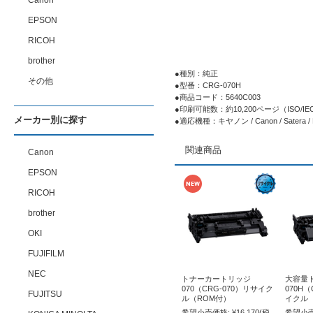
Canon
EPSON
RICOH
brother
●種別：純正
その他
●型番：CRG-070H
●商品コード：5640C003
●印刷可能数：約10,200ページ（ISO/
メーカー別に探す
●適応機種：キヤノン / Canon / Satera /
関連商品
Canon
EPSON
RICOH
brother
OKI
FUJIFILM
NEC
トナーカートリッジ
大容量
070（CRG-070）リサイク
070H（
FUJITSU
ル（ROM付）
イクル
希望小売価格:
¥16,170
(税
希望小売