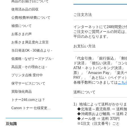
商品のお届け日について
使用済み品の回収
ご注文方法
公費/校費/科研費について
補償について
インターネットにて24時間受け
ご注文やご質問メールの対応は
お客さまの声
平日のみとなります。
お客さま満足度向上宣言
お支払い方法
当日発送OK - 30拠点より -
「代金引換」「銀行振込」「郵
低価格 - なぜリーズナブル -
ド決済」「後払い決済」「コン
高品質 - その理由とは -
ATM・ネットバンキング決済」
票）」「Amazon Pay」「楽天ペ
プリンタ点検 受付中
PAY」、「あと払い（ペイディ
各種手数料につきましては
こち
保守サービスについて
買取強化商品
送料について
トナー246.comとは？
1）地域によって送料がかかり
Canon トナー 仕様変更…
◆北海道～鹿児島県 ⇒ 送料
◆沖縄県および離島 ⇒ 送料 2,
◆メール便 ⇒ 送料 370円
※1注文（注文番号）ごと
豆知識