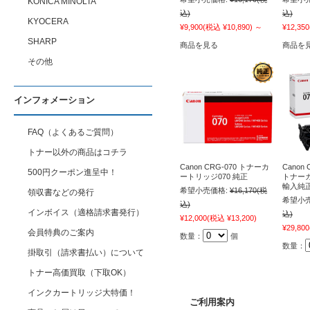
KONICA MINOLTA
込)
込)
KYOCERA
¥9,900
(税込 ¥10,890)
～
¥12,350
SHARP
商品を見る
商品を
その他
インフォメーション
FAQ（よくあるご質問）
トナー以外の商品はコチラ
Canon CRG-070 トナーカ
Canon
500円クーポン進呈中！
ートリッジ070 純正
トナーカ
輸入純
希望小売価格:
¥16,170
(税
領収書などの発行
希望小売
込)
インボイス（適格請求書発行）
込)
¥12,000
(税込 ¥13,200)
¥29,800
会員特典のご案内
数量：
個
数量：
掛取引（請求書払い）について
トナー高価買取（下取OK）
インクカートリッジ大特価！
ご利用案内