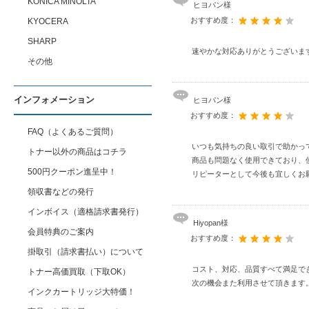
KONICA MINOLTA
ヒヨパン様
おすすめ度：
KYOCERA
SHARP
速やかな対応ありがとうございま
その他
インフォメーション
ヒヨパン様
おすすめ度：
FAQ（よくあるご質問）
いつも気持ちの良い取引で助かっ
トナー以外の商品はコチラ
商品も問題なく使用できており、
500円クーポン進呈中！
リピーターとして今後も宜しくお
領収書などの発行
インボイス（適格請求書発行）
Hiyopan様
会員特典のご案内
おすすめ度：
掛取引（請求書払い）について
コスト、対応、品質すべて満足で
トナー高価買取（下取OK）
次の機会また利用させて頂きます
インクカートリッジ大特価！