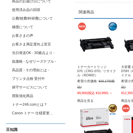
商品のお届け日について
使用済み品の回収
関連商品
公費/校費/科研費について
補償について
お客さまの声
お客さま満足度向上宣言
当日発送OK - 30拠点より -
低価格 - なぜリーズナブル -
トナーカートリッジ
大容量
高品質 - その理由とは -
070（CRG-070）リサイク
070H（
ル（ROM付）
イクル
プリンタ点検 受付中
希望小売価格:
¥16,170
(税
希望小売
保守サービスについて
込)
込)
¥9,900
(税込 ¥10,890)
～
¥12,350
買取強化商品
商品を見る
商品を
トナー246.comとは？
Canon トナー 仕様変更…
豆知識