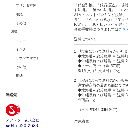
「代金引換」「銀行振込」「郵
プリンタ本体
ド決済」「後払い決済」「コン
電池
ATM・ネットバンキング決済」
票）」「Amazon Pay」「楽天ペ
その他
PAY」、「あと払い（ペイディ
各種手数料につきましては
こち
種別
送料について
トナー
インク
1）地域によって送料がかかり
◆北海道～鹿児島県 ⇒ 送料
リボンカセット
◆沖縄県および離島 ⇒ 送料 2,
◆メール便 ⇒ 送料 370円
その他
※1注文（注文番号）ごと
用紙
2）商品によって送料のかかる
注文確定前の最終画面にてご
◆北海道～鹿児島県 ⇒ 送料 37
連絡先
◆沖縄県および離島 ⇒ 送料 37
※商品ごと
（2023年04月03日改定)
スプレッド株式会社
ご連絡先
045-620-2628
☎