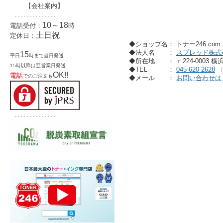
【
会社案内
】
- - - - - - - - - - - - - -
10～18
電話受付：
時
土日祝
定休日：
◆ショップ名： トナー246.co
◆法人名
：
スプレッド株式
15
平日
時まで当日発送
◆所在地
： 〒224-0003 
15時以降は翌営業日発送
◆TEL
：
045-620-2628
OK!!
電話
でのご注文も
◆メール
：
お問い合わせは
- - - - - - - - - - - - - -