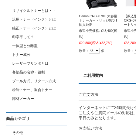
リサイクルトナーとは・・
Canon CRG-070H 大容量
【振込限
汎用トナー（インク）とは
トナーカートリッジ070H
CRG-
輸入純正
ートリッ
純正トナー（インク）とは
希望小売価格:
¥48,400
(税
希望小売
印字率って？
込)
込)
¥29,800
(税込 ¥32,780)
¥33,200
一体型と分離型
数量：
個
数量：
トナー成分
レーザープリンタとは
各部品の名称・役割
ご利用案内
プール方式、リターン方式
粉砕トナー、重合トナー
ご注文方法
部材メーカー
インターネットにて24時間受け
ご注文やご質問メールの対応は
平日のみとなります。
商品カテゴリ
お支払い方法
その他